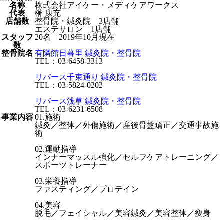
名称
株式会社アイケー・メディケアワークス
代表
榊 康充
店舗数
整骨院・鍼灸院 3店舗
エステサロン 1店舗
スタッフ
20名 2019年10月現在
数
整骨院名
有隣館日暮里 鍼灸院・整骨院
TEL：03-6458-3313
リバース千束通り 鍼灸院・整骨院
TEL：03-5824-0202
リバース浅草 鍼灸院・整骨院
TEL：03-6231-6508
事業内容
01.施術
鍼灸／整体／外傷施術／産後骨盤矯正／交通事故施
術
02.運動指導
インナーマッスル強化／セルフケアトレーニング／
スポーツトレーナー
03.栄養指導
ファスティング／プロテイン
04.美容
脱毛／フェイシャル／美容鍼灸／美容整体／痩身