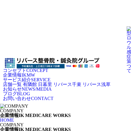
コンセプト
CONCEPT
企業情報
IKMW
サービス紹介
SERVICE
店舗一覧
有隣館 日暮里
リバース千束
リバース浅草
お知らせ
NEWS/MEDIA
ブログ
BLOG
お問い合わせ
CONTACT
COMPANY
企業情報
IK MEDICARE WORKS
HOME
COMPANY
企業情報
IK MEDICARE WORKS