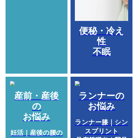
便秘・冷え
性
不眠
産前・産後
ランナーの
の
お悩み
お悩み
ランナー膝｜シン
スプリント
妊活｜産後の腰の