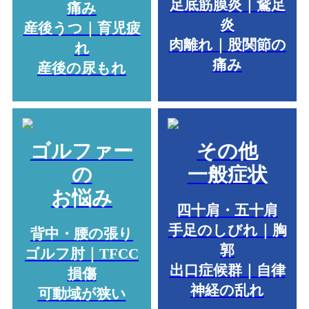
足底筋膜炎｜鵞足
痛み
炎
産後うつ｜育児疲
肉離れ｜股関節の
れ
痛み
産後の尿もれ
ゴルファー
その他
の
一般症状
お悩み
四十肩・五十肩
手足のしびれ｜胸
背中・腰の張り
郭
ゴルフ肘｜TFCC
出口症候群｜自律
損傷
神経の乱れ
可動域が狭い