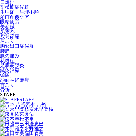
日焼け
梨状筋症候群
生理痛・生理不順
産前産後ケア
眼精疲労
美容鍼
肌荒れ
股関節痛
肩こり
胸郭出口症候群
腰痛
膝の痛み
花粉症
足底筋膜炎
鍼灸治療
頭痛
顔面神経麻痺
首こり
骨折
STAFF
STAFF
宮本 吉裕
友永早登枝
東亮佑
松本卓
田邊恵巳
水野雅之
窪田春美