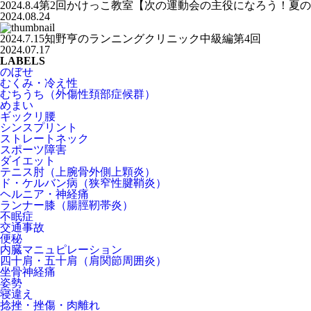
2024.8.4第2回かけっこ教室【次の運動会の主役になろう！夏
2024.08.24
2024.7.15知野亨のランニングクリニック中級編第4回
2024.07.17
LABELS
のぼせ
むくみ・冷え性
むちうち（外傷性頚部症候群）
めまい
ギックリ腰
シンスプリント
ストレートネック
スポーツ障害
ダイエット
テニス肘（上腕骨外側上顆炎）
ド・ケルバン病（狭窄性腱鞘炎）
ヘルニア・神経痛
ランナー膝（腸脛靭帯炎）
不眠症
交通事故
便秘
内臓マニュピレーション
四十肩・五十肩（肩関節周囲炎）
坐骨神経痛
姿勢
寝違え
捻挫・挫傷・肉離れ