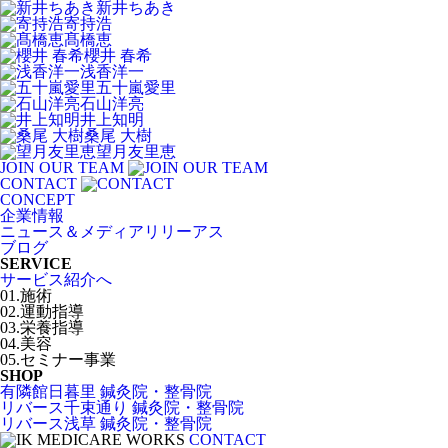
新井ちあき
寄持浩
髙橋恵
櫻井 春希
浅香洋一
五十嵐愛里
石山洋亮
井上知明
桑尾 大樹
望月友里恵
JOIN OUR TEAM
CONTACT
CONCEPT
企業情報
ニュース＆メディアリリーアス
ブログ
SERVICE
サービス紹介へ
01.施術
02.運動指導
03.栄養指導
04.美容
05.セミナー事業
SHOP
有隣館日暮里 鍼灸院・整骨院
リバース千束通り 鍼灸院・整骨院
リバース浅草 鍼灸院・整骨院
CONTACT