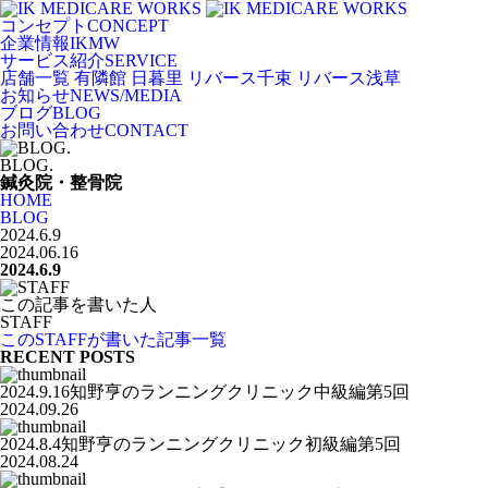
コンセプト
CONCEPT
企業情報
IKMW
サービス紹介
SERVICE
店舗一覧
有隣館 日暮里
リバース千束
リバース浅草
お知らせ
NEWS/MEDIA
ブログ
BLOG
お問い合わせ
CONTACT
BLOG.
鍼灸院・整骨院
HOME
BLOG
2024.6.9
2024.06.16
2024.6.9
この記事を書いた人
STAFF
このSTAFFが書いた記事一覧
RECENT POSTS
2024.9.16知野亨のランニングクリニック中級編第5回
2024.09.26
2024.8.4知野亨のランニングクリニック初級編第5回
2024.08.24