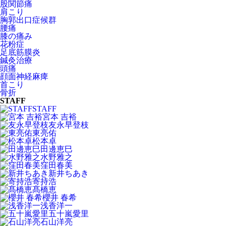
股関節痛
肩こり
胸郭出口症候群
腰痛
膝の痛み
花粉症
足底筋膜炎
鍼灸治療
頭痛
顔面神経麻痺
首こり
骨折
STAFF
STAFF
宮本 吉裕
友永早登枝
東亮佑
松本卓
田邊恵巳
水野雅之
窪田春美
新井ちあき
寄持浩
髙橋恵
櫻井 春希
浅香洋一
五十嵐愛里
石山洋亮