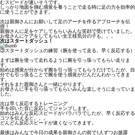
むスピードが速いそうです。
しっかり地面を掴む感覚を養うことで走る時に足の力を効率的
に使うことができます。
次は親御さんにお願いして足のアーチを作るアプローチを伝
授！
親御さんに足をケアしてもらいみんな笑顔で受けていました。
お母さんにケアをしてもらい女王様気分の子も。。。
次はスタートダッシュ！
③スタートダッシュの練習（腕を使って走る、早く反応する）
まずは腕を使って走れるように腕を引っ張ってもらい走りま
す。
始めは感覚が分からず腕を引っ張ってもらうだけでしたが、自
分でも引っ張ることで腕を使う感覚がだんだんわかってきま
す。
それをまた親御さんと一緒にやります。
お母さんに手を引っ張ってもらいみんな楽しそうに走っていま
した。
次は早く反応するトレーニング
手を叩いた音に反応してジャンプします。
始めはみんな反応スピードがバラバラでしたが、早く反応する
コツを伝えると。。。
どんどん反応スピードが速くなってきます。
最後はみんなで今日の成果を親御さんの前で1人ずつお披露