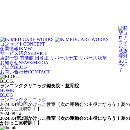
コンセプト
CONCEPT
企業情報
IKMW
サービス紹介
SERVICE
店舗一覧
有隣館 日暮里
リバース千束
リバース浅草
お知らせ
NEWS/MEDIA
ブログ
BLOG
お問い合わせ
CONTACT
BLOG.
ランニングクリニック
鍼灸院・整骨院
HOME
BLOG
ランニングクリニック
2024.8.4第2回かけっこ教室【次の運動会の主役になろう！夏の
かけっこ㊙️特訓！】
2024.08.24
2024.8.4第2回かけっこ教室【次の運動会の主役になろう！夏の
かけっこ㊙️特訓！】