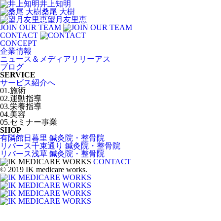
井上知明
桑尾 大樹
望月友里恵
JOIN OUR TEAM
CONTACT
CONCEPT
企業情報
ニュース＆メディアリリーアス
ブログ
SERVICE
サービス紹介へ
01.施術
02.運動指導
03.栄養指導
04.美容
05.セミナー事業
SHOP
有隣館日暮里 鍼灸院・整骨院
リバース千束通り 鍼灸院・整骨院
リバース浅草 鍼灸院・整骨院
CONTACT
© 2019 IK medicare works.