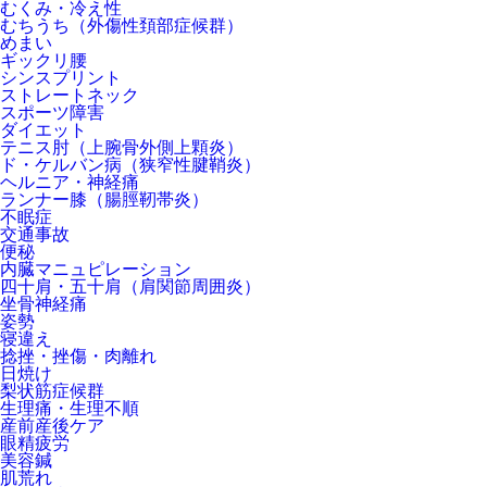
むくみ・冷え性
むちうち（外傷性頚部症候群）
めまい
ギックリ腰
シンスプリント
ストレートネック
スポーツ障害
ダイエット
テニス肘（上腕骨外側上顆炎）
ド・ケルバン病（狭窄性腱鞘炎）
ヘルニア・神経痛
ランナー膝（腸脛靭帯炎）
不眠症
交通事故
便秘
内臓マニュピレーション
四十肩・五十肩（肩関節周囲炎）
坐骨神経痛
姿勢
寝違え
捻挫・挫傷・肉離れ
日焼け
梨状筋症候群
生理痛・生理不順
産前産後ケア
眼精疲労
美容鍼
肌荒れ