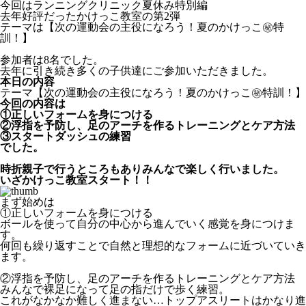
今回はランニングクリニック夏休み特別編
去年好評だったかけっこ教室の第2弾
テーマは【次の運動会の主役になろう！夏のかけっこ㊙️特
訓！】
参加者は8名でした。
去年に引き続き多くの子供達にご参加いただきました。
本日の内容
テーマ【次の運動会の主役になろう！夏のかけっこ㊙️特訓！】
今回の内容は
①正しいフォームを身につける
②浮指を予防し、足のアーチを作るトレーニングとケア方法
③スタートダッシュの練習
でした。
時折親子で行うところもありみんなで楽しく行いました。
いざかけっこ教室スタート！！
まず始めは
①正しいフォームを身につける
ボールを使って自分の中心から進んでいく感覚を身につけま
す。
何回も繰り返すことで自然と理想的なフォームに近づいていき
ます。
②浮指を予防し、足のアーチを作るトレーニングとケア方法
みんなで裸足になって足の指だけで歩く練習。
これがなかなか難しく進まない…トップアスリートはかなり進