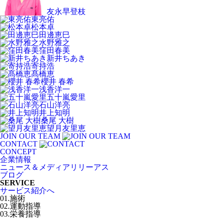
友永早登枝
東亮佑
松本卓
田邊恵巳
水野雅之
窪田春美
新井ちあき
寄持浩
髙橋恵
櫻井 春希
浅香洋一
五十嵐愛里
石山洋亮
井上知明
桑尾 大樹
望月友里恵
JOIN OUR TEAM
CONTACT
CONCEPT
企業情報
ニュース＆メディアリリーアス
ブログ
SERVICE
サービス紹介へ
01.施術
02.運動指導
03.栄養指導