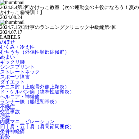
2024.8.4第2回かけっこ教室【次の運動会の主役になろう！夏の
かけっこ㊙️特訓！】
2024.08.24
2024.7.15知野亨のランニングクリニック中級編第4回
2024.07.17
LABELS
のぼせ
むくみ・冷え性
むちうち（外傷性頚部症候群）
めまい
ギックリ腰
シンスプリント
ストレートネック
スポーツ障害
ダイエット
テニス肘（上腕骨外側上顆炎）
ド・ケルバン病（狭窄性腱鞘炎）
ヘルニア・神経痛
ランナー膝（腸脛靭帯炎）
不眠症
交通事故
便秘
内臓マニュピレーション
四十肩・五十肩（肩関節周囲炎）
坐骨神経痛
姿勢