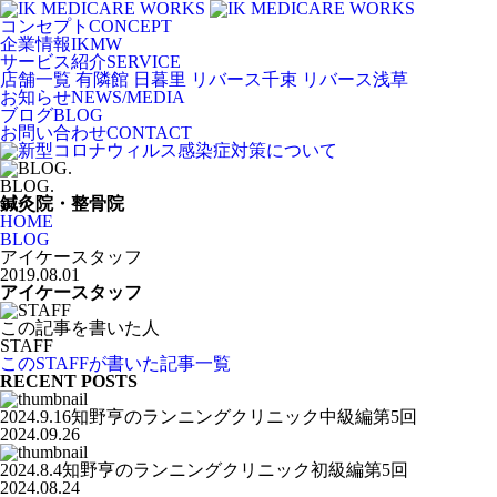
コンセプト
CONCEPT
企業情報
IKMW
サービス紹介
SERVICE
店舗一覧
有隣館 日暮里
リバース千束
リバース浅草
お知らせ
NEWS/MEDIA
ブログ
BLOG
お問い合わせ
CONTACT
BLOG.
鍼灸院・整骨院
HOME
BLOG
アイケースタッフ
2019.08.01
アイケースタッフ
この記事を書いた人
STAFF
このSTAFFが書いた記事一覧
RECENT POSTS
2024.9.16知野亨のランニングクリニック中級編第5回
2024.09.26
2024.8.4知野亨のランニングクリニック初級編第5回
2024.08.24