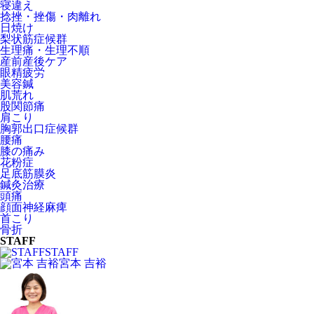
寝違え
捻挫・挫傷・肉離れ
日焼け
梨状筋症候群
生理痛・生理不順
産前産後ケア
眼精疲労
美容鍼
肌荒れ
股関節痛
肩こり
胸郭出口症候群
腰痛
膝の痛み
花粉症
足底筋膜炎
鍼灸治療
頭痛
顔面神経麻痺
首こり
骨折
STAFF
STAFF
宮本 吉裕