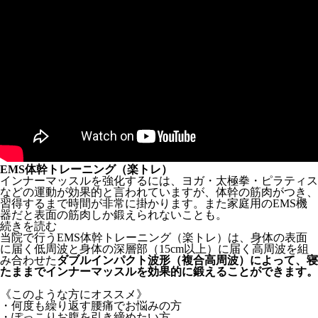
EMS体幹トレーニング（楽トレ）
インナーマッスルを強化するには、ヨガ・太極拳・ピラティス
などの運動が効果的と言われていますが、体幹の筋肉がつき、
習得するまで時間が非常に掛かります。また家庭用のEMS機
器だと表面の筋肉しか鍛えられないことも。
続きを読む
当院で行うEMS体幹トレーニング（楽トレ）は、身体の表面
に届く低周波と身体の深層部（15cm以上）に届く高周波を組
み合わせた
ダブルインパクト波形（複合高周波）によって、寝
たままでインナーマッスルを効果的に鍛えることができます。
《このような方にオススメ》
・何度も繰り返す腰痛でお悩みの方
・ぽっこりお腹を引き締めたい方