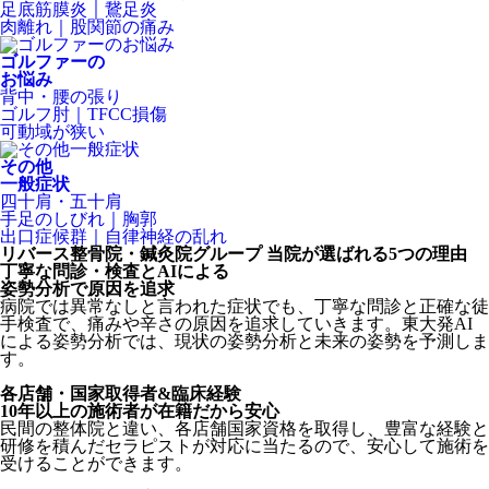
足底筋膜炎｜鵞足炎
肉離れ｜股関節の痛み
ゴルファーの
お悩み
背中・腰の張り
ゴルフ肘｜TFCC損傷
可動域が狭い
その他
一般症状
四十肩・五十肩
手足のしびれ｜胸郭
出口症候群｜自律神経の乱れ
リバース整骨院・鍼灸院グループ
当院が選ばれる
5
つの理由
丁寧な問診・検査とAIによる
姿勢分析で原因を追求
病院では異常なしと言われた症状でも、丁寧な問診と正確な徒
手検査で、痛みや辛さの原因を追求していきます。東大発AI
による姿勢分析では、現状の姿勢分析と未来の姿勢を予測しま
す。
各店舗・国家取得者&臨床経験
10年以上の施術者が在籍だから安心
民間の整体院と違い、各店舗国家資格を取得し、豊富な経験と
研修を積んだセラピストが対応に当たるので、安心して施術を
受けることができます。