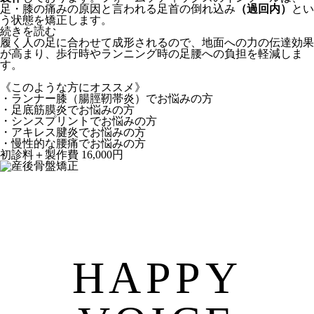
足・膝の痛みの原因と言われる足首の倒れ込み
（過回内）
とい
う状態を矯正します。
続きを読む
履く人の足に合わせて成形されるので、地面への力の伝達効果
が高まり、歩行時やランニング時の足腰への負担を軽減しま
す。
《このような方にオススメ》
・ランナー膝（腸脛靭帯炎）でお悩みの方
・足底筋膜炎でお悩みの方
・シンスプリントでお悩みの方
・アキレス腱炎でお悩みの方
・慢性的な腰痛でお悩みの方
初診料＋製作費 16,000円
HAPPY