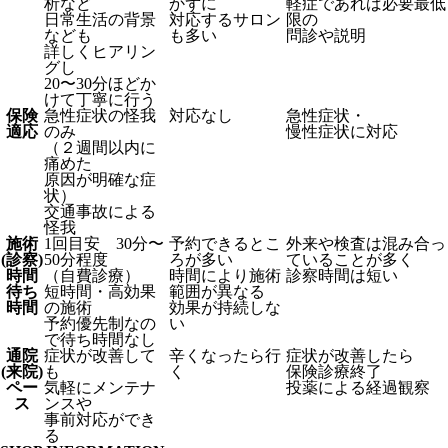
析など
かずに
軽症であれば必要最低
日常生活の背景
対応するサロン
限の
なども
も多い
問診や説明
詳しくヒアリン
グし
20〜30分ほどか
けて丁寧に行う
保険
急性症状の怪我
対応なし
急性症状・
適応
のみ
慢性症状に対応
（２週間以内に
痛めた
原因が明確な症
状）
交通事故による
怪我
施術
1回目安 30分〜
予約できるとこ
外来や検査は混み合っ
(診察)
50分程度
ろが多い
ていることが多く
時間
（自費診療）
時間により施術
診察時間は短い
待ち
短時間・高効果
範囲が異なる
時間
の施術
効果が持続しな
予約優先制なの
い
で待ち時間なし
通院
症状が改善して
辛くなったら行
症状が改善したら
(来院)
も
く
保険診療終了
ペー
気軽にメンテナ
投薬による経過観察
ス
ンスや
事前対応ができ
る