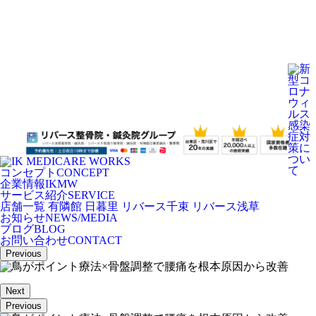
コンセプト
CONCEPT
企業情報
IKMW
サービス紹介
SERVICE
店舗一覧
有隣館 日暮里
リバース千束
リバース浅草
お知らせ
NEWS/MEDIA
ブログ
BLOG
お問い合わせ
CONTACT
Previous
Next
Previous