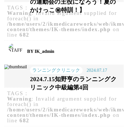
の運動会の主役になろう！夏の
TAGS：
かけっこ㊙️特訓！】
Warning
: Invalid argument supplied for
foreach() in
/home/users/2/ikmedicareworks/web/ikmw
content/themes/IK-themes/index.php
on
line
682
BY IK_admin
ランニングクリニック
2024.07.17
2024.7.15知野亨のランニングク
リニック中級編第4回
TAGS：
Warning
: Invalid argument supplied for
foreach() in
/home/users/2/ikmedicareworks/web/ikmw
content/themes/IK-themes/index.php
on
line
682