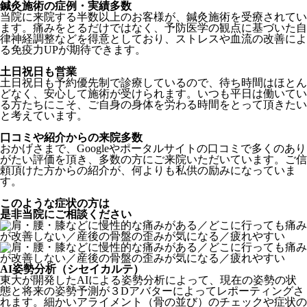
鍼灸施術の症例・実績多数
当院に来院する半数以上のお客様が、鍼灸施術を受療されてい
ます。痛みをとるだけではなく、予防医学の観点に基づいた自
律神経調整などを得意としており、ストレスや血流の改善によ
る免疫力UPが期待できます。
土日祝日も営業
土日祝日も予約優先制で診療しているので、待ち時間はほとん
どなく、安心して施術が受けられます。いつも平日は働いてい
る方たちにこそ、ご自身の身体を労わる時間をとって頂きたい
と考えています。
口コミや紹介からの来院多数
おかげさまで、Googleやポータルサイトの口コミで多くのあり
がたい評価を頂き、多数の方にご来院いただいています。ご信
頼頂けた方からの紹介が、何よりも私供の励みになっていま
す。
このような症状
の方は
是非当院にご相談ください
AI姿勢分析（シセイカルテ）
東大が開発したAIによる姿勢分析によって、現在の姿勢の状
態と将来の姿勢予測が３Dアバターによってレポーティングさ
れます。細かいアライメント（骨の並び）のチェックや症状の