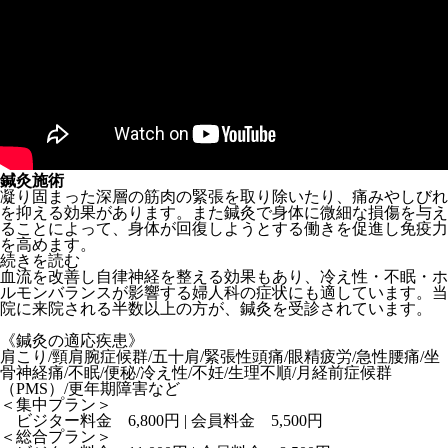
鍼灸施術
凝り固まった深層の筋肉の緊張を取り除いたり、痛みやしびれ
を抑える効果があります。また鍼灸で身体に微細な損傷を与え
ることによって、身体が回復しようとする働きを促進し免疫力
を高めます。
続きを読む
血流を改善し自律神経を整える効果もあり、冷え性・不眠・ホ
ルモンバランスが影響する婦人科の症状にも適しています。当
院に来院される半数以上の方が、鍼灸を受診されています。
《鍼灸の適応疾患》
肩こり/頸肩腕症候群/五十肩/緊張性頭痛/眼精疲労/急性腰痛/坐
骨神経痛/不眠/便秘/冷え性/不妊/生理不順/月経前症候群
（PMS）/更年期障害など
＜集中プラン＞
ビジター料金 6,800円 | 会員料金 5,500円
＜総合プラン＞