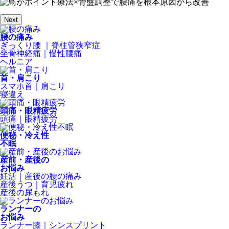
Next
腰の痛み
ぎっくり腰 ｜脊柱管狭窄症
坐骨神経痛｜慢性腰痛
ヘルニア
首・肩こり
スマホ首｜肩こり
寝違え
頭痛・眼精疲労
頭痛｜眼精疲労
便秘・冷え性
不眠
産前・産後の
お悩み
妊活｜産後の腰の痛み
産後うつ｜育児疲れ
産後の尿もれ
ランナーの
お悩み
ランナー膝｜シンスプリント