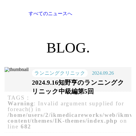
すべてのニュースへ
BLOG.
ランニングクリニック
2024.09.26
2024.9.16知野亨のランニングク
リニック中級編第5回
TAGS：
Warning
: Invalid argument supplied for
foreach() in
/home/users/2/ikmedicareworks/web/ikmw
content/themes/IK-themes/index.php
on
line
682