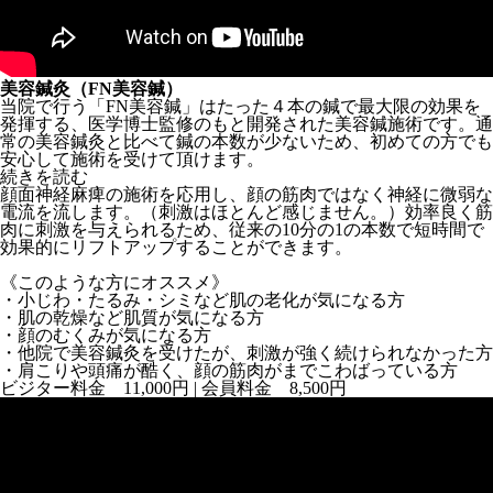
美容鍼灸（FN美容鍼）
当院で行う「FN美容鍼」はたった４本の鍼で最大限の効果を
発揮する、医学博士監修のもと開発された美容鍼施術です。通
常の美容鍼灸と比べて鍼の本数が少ないため、初めての方でも
安心して施術を受けて頂けます。
続きを読む
顔面神経麻痺の施術を応用し、顔の筋肉ではなく神経に微弱な
電流を流します。（刺激はほとんど感じません。）効率良く筋
肉に刺激を与えられるため、従来の10分の1の本数で短時間で
効果的にリフトアップすることができます。
《このような方にオススメ》
・小じわ・たるみ・シミなど肌の老化が気になる方
・肌の乾燥など肌質が気になる方
・顔のむくみが気になる方
・他院で美容鍼灸を受けたが、刺激が強く続けられなかった方
・肩こりや頭痛が酷く、顔の筋肉がまでこわばっている方
ビジター料金 11,000円 | 会員料金 8,500円