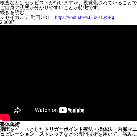
検査などはセラピストが行いますが、視覚化されていることで
ご自身の状態が分かりやすいことが特徴です。
続きを読む
シセイカルテ 動画URL
https://youtu.be/yJ35zKLySPg
2,000円
整体施術
指圧
をベースとした
トリガーポイント療法・操体法・内臓マニ
ュピレーション・ストレッチ
などの専門技術を用いて、痛みに