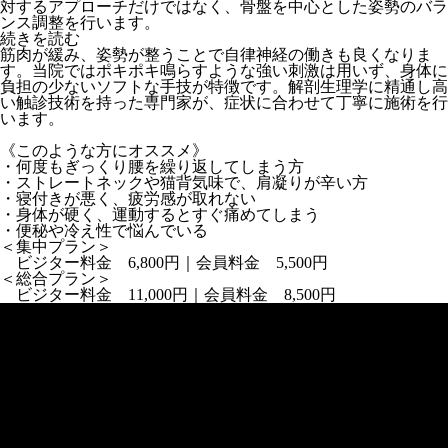
対するアプローチだけではなく、骨盤を中心とした姿勢のバラ
ンス調整を行います。
続きを読む
筋肉が緩み、姿勢が整うことで自律神経の働きも良くなりま
す。当院ではポキポキ鳴らすような強い刺激は用いず、身体に
負担の少ないソフトな手技が特徴です。解剖生理学に精通し高
い触診技術を持った専門家が、症状に合わせて丁寧に施術を行
います。
《このような方にオススメ》
・何度もぎっくり腰を繰り返してしまう方
・ストレートネックや猫背気味で、肩凝りが辛い方
・寝付きが悪く、疲労感が取れない
・身体が硬く、運動するとすぐ痛めてしまう
・便秘や冷え性で悩んでいる
＜集中プラン＞
ビジター料金 6,800円｜会員料金 5,500円
＜総合プラン＞
ビジター料金 11,000円｜会員料金 8,500円