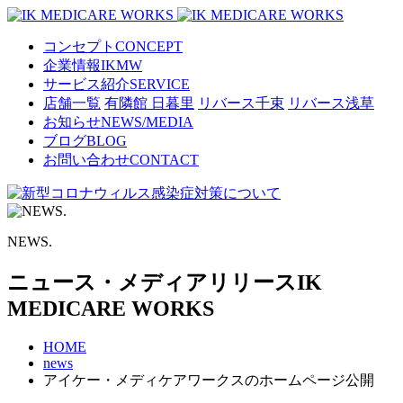
コンセプト
CONCEPT
企業情報
IKMW
サービス紹介
SERVICE
店舗一覧
有隣館 日暮里
リバース千束
リバース浅草
お知らせ
NEWS/MEDIA
ブログ
BLOG
お問い合わせ
CONTACT
NEWS.
ニュース・メディアリリース
IK
MEDICARE WORKS
HOME
news
アイケー・メディケアワークスのホームページ公開