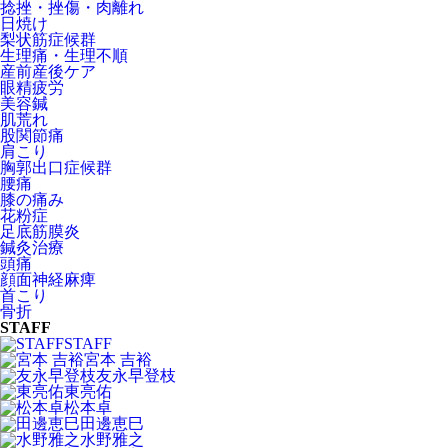
捻挫・挫傷・肉離れ
日焼け
梨状筋症候群
生理痛・生理不順
産前産後ケア
眼精疲労
美容鍼
肌荒れ
股関節痛
肩こり
胸郭出口症候群
腰痛
膝の痛み
花粉症
足底筋膜炎
鍼灸治療
頭痛
顔面神経麻痺
首こり
骨折
STAFF
STAFF
宮本 吉裕
友永早登枝
東亮佑
松本卓
田邊恵巳
水野雅之