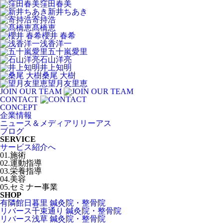
窪田春美
新井ちあき
寄持浩
髙橋恵
櫻井 春希
浅香洋一
五十嵐愛里
石山洋亮
井上知明
桑尾 大樹
望月友里恵
JOIN OUR TEAM
CONTACT
CONCEPT
企業情報
ニュース＆メディアリリーアス
ブログ
SERVICE
サービス紹介へ
01.施術
02.運動指導
03.栄養指導
04.美容
05.セミナー事業
SHOP
有隣館日暮里 鍼灸院・整骨院
リバース千束通り 鍼灸院・整骨院
リバース浅草 鍼灸院・整骨院