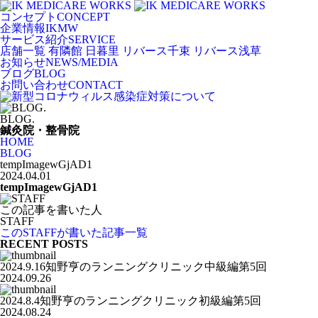
コンセプト
CONCEPT
企業情報
IKMW
サービス紹介
SERVICE
店舗一覧
有隣館 日暮里
リバース千束
リバース浅草
お知らせ
NEWS/MEDIA
ブログ
BLOG
お問い合わせ
CONTACT
BLOG.
鍼灸院・整骨院
HOME
BLOG
tempImagewGjAD1
2024.04.01
tempImagewGjAD1
この記事を書いた人
STAFF
このSTAFFが書いた記事一覧
RECENT POSTS
2024.9.16知野亨のランニングクリニック中級編第5回
2024.09.26
2024.8.4知野亨のランニングクリニック初級編第5回
2024.08.24