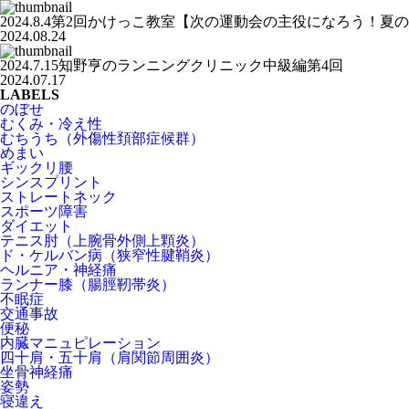
2024.8.4第2回かけっこ教室【次の運動会の主役になろう！夏
2024.08.24
2024.7.15知野亨のランニングクリニック中級編第4回
2024.07.17
LABELS
のぼせ
むくみ・冷え性
むちうち（外傷性頚部症候群）
めまい
ギックリ腰
シンスプリント
ストレートネック
スポーツ障害
ダイエット
テニス肘（上腕骨外側上顆炎）
ド・ケルバン病（狭窄性腱鞘炎）
ヘルニア・神経痛
ランナー膝（腸脛靭帯炎）
不眠症
交通事故
便秘
内臓マニュピレーション
四十肩・五十肩（肩関節周囲炎）
坐骨神経痛
姿勢
寝違え