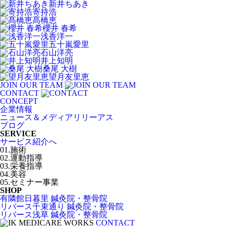
新井ちあき
寄持浩
髙橋恵
櫻井 春希
浅香洋一
五十嵐愛里
石山洋亮
井上知明
桑尾 大樹
望月友里恵
JOIN OUR TEAM
CONTACT
CONCEPT
企業情報
ニュース＆メディアリリーアス
ブログ
SERVICE
サービス紹介へ
01.施術
02.運動指導
03.栄養指導
04.美容
05.セミナー事業
SHOP
有隣館日暮里 鍼灸院・整骨院
リバース千束通り 鍼灸院・整骨院
リバース浅草 鍼灸院・整骨院
CONTACT