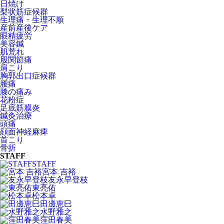
日焼け
梨状筋症候群
生理痛・生理不順
産前産後ケア
眼精疲労
美容鍼
肌荒れ
股関節痛
肩こり
胸郭出口症候群
腰痛
膝の痛み
花粉症
足底筋膜炎
鍼灸治療
頭痛
顔面神経麻痺
首こり
骨折
STAFF
STAFF
宮本 吉裕
友永早登枝
東亮佑
松本卓
田邊恵巳
水野雅之
窪田春美