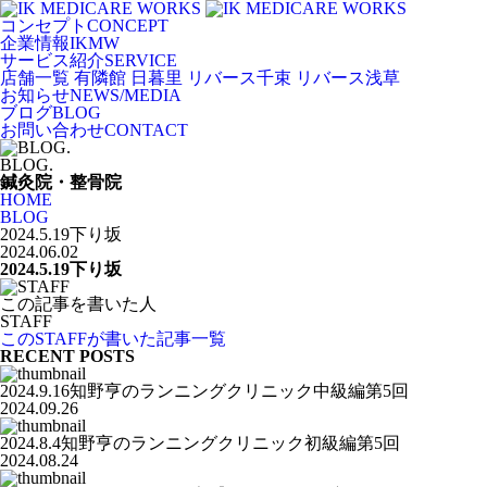
コンセプト
CONCEPT
企業情報
IKMW
サービス紹介
SERVICE
店舗一覧
有隣館 日暮里
リバース千束
リバース浅草
お知らせ
NEWS/MEDIA
ブログ
BLOG
お問い合わせ
CONTACT
BLOG.
鍼灸院・整骨院
HOME
BLOG
2024.5.19下り坂
2024.06.02
2024.5.19下り坂
この記事を書いた人
STAFF
このSTAFFが書いた記事一覧
RECENT POSTS
2024.9.16知野亨のランニングクリニック中級編第5回
2024.09.26
2024.8.4知野亨のランニングクリニック初級編第5回
2024.08.24