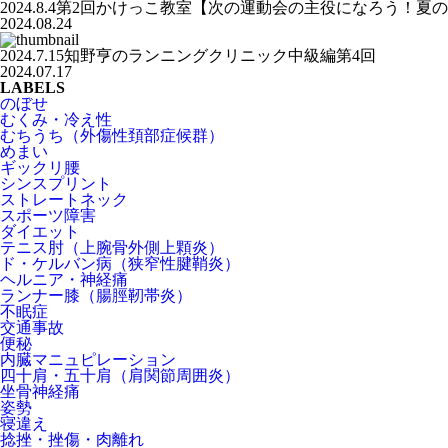
2024.8.4第2回かけっこ教室【次の運動会の主役になろう！夏
2024.08.24
2024.7.15知野亨のランニングクリニック中級編第4回
2024.07.17
LABELS
のぼせ
むくみ・冷え性
むちうち（外傷性頚部症候群）
めまい
ギックリ腰
シンスプリント
ストレートネック
スポーツ障害
ダイエット
テニス肘（上腕骨外側上顆炎）
ド・ケルバン病（狭窄性腱鞘炎）
ヘルニア・神経痛
ランナー膝（腸脛靭帯炎）
不眠症
交通事故
便秘
内臓マニュピレーション
四十肩・五十肩（肩関節周囲炎）
坐骨神経痛
姿勢
寝違え
捻挫・挫傷・肉離れ