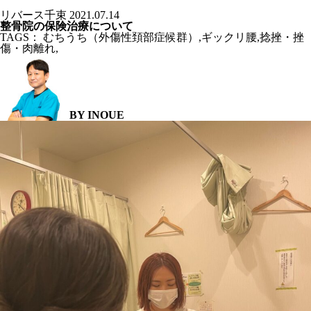
リバース千束
2021.07.14
整骨院の保険治療について
TAGS：
むちうち（外傷性頚部症候群）
,
ギックリ腰
,
捻挫・挫
傷・肉離れ
,
BY INOUE