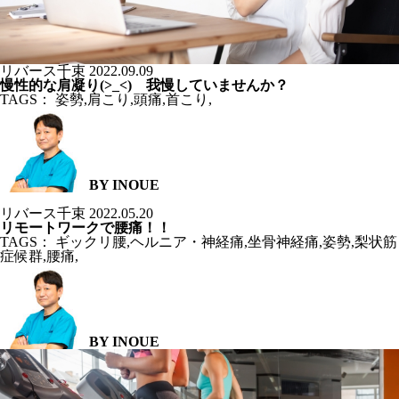
リバース千束
2022.09.09
慢性的な肩凝り(>_<) 我慢していませんか？
TAGS：
姿勢
,
肩こり
,
頭痛
,
首こり
,
BY INOUE
リバース千束
2022.05.20
リモートワークで腰痛！！
TAGS：
ギックリ腰
,
ヘルニア・神経痛
,
坐骨神経痛
,
姿勢
,
梨状筋
症候群
,
腰痛
,
BY INOUE