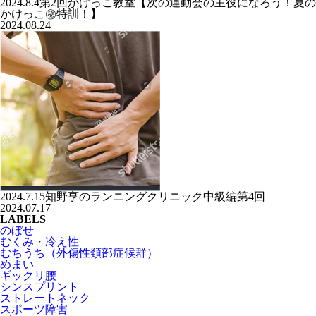
2024.8.4第2回かけっこ教室【次の運動会の主役になろう！夏の
かけっこ㊙️特訓！】
2024.08.24
2024.7.15知野亨のランニングクリニック中級編第4回
2024.07.17
LABELS
のぼせ
むくみ・冷え性
むちうち（外傷性頚部症候群）
めまい
ギックリ腰
シンスプリント
ストレートネック
スポーツ障害