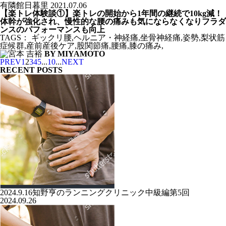
有隣館日暮里
2021.07.06
【楽トレ体験談①】楽トレの開始から1年間の継続で10kg減！
体幹が強化され、慢性的な腰の痛みも気にならなくなりフラダ
ンスのパフォーマンスも向上
TAGS：
ギックリ腰
,
ヘルニア・神経痛
,
坐骨神経痛
,
姿勢
,
梨状筋
症候群
,
産前産後ケア
,
股関節痛
,
腰痛
,
膝の痛み
,
BY MIYAMOTO
PREV
1
2
3
4
5
...
10
...
NEXT
RECENT POSTS
2024.9.16知野亨のランニングクリニック中級編第5回
2024.09.26