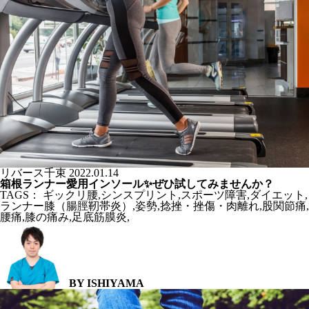
リバース千束
2022.01.14
箱根ランナー愛用インソール✨ぜひ試してみませんか？
TAGS：
ギックリ腰
,
シンスプリント
,
スポーツ障害
,
ダイエット
,
ランナー膝（腸脛靭帯炎）
,
姿勢
,
捻挫・挫傷・肉離れ
,
股関節痛
,
腰痛
,
膝の痛み
,
足底筋膜炎
,
BY ISHIYAMA