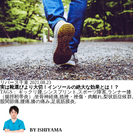
リバース千束
2021.08.23
実は靴選びより大切！インソールの絶大な効果とは！？
TAGS：
ギックリ腰
,
シンスプリント
,
スポーツ障害
,
ランナー膝
（腸脛靭帯炎）
,
坐骨神経痛
,
捻挫・挫傷・肉離れ
,
梨状筋症候群
,
股関節痛
,
腰痛
,
膝の痛み
,
足底筋膜炎
,
BY ISHIYAMA