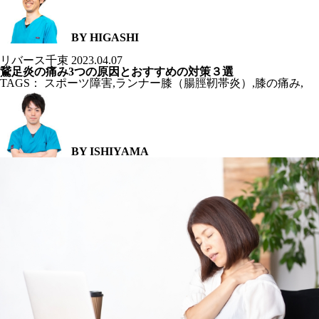
BY HIGASHI
リバース千束
2023.04.07
鵞足炎の痛み3つの原因とおすすめの対策３選
TAGS：
スポーツ障害
,
ランナー膝（腸脛靭帯炎）
,
膝の痛み
,
BY ISHIYAMA