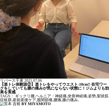
リバース千束
2021.07.06
【楽トレ体験談②】楽トレをやってウエスト-10cm!! 在宅ワー
クをしていても腰の痛みが気にならない状態に！ジムよりも効
果を実感
TAGS：
ギックリ腰
,
ヘルニア・神経痛
,
坐骨神経痛
,
姿勢
,
梨状筋
症候群
,
産前産後ケア
,
股関節痛
,
腰痛
,
膝の痛み
,
BY MIYAMOTO