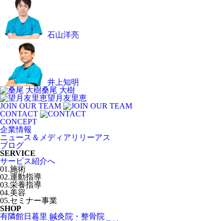
石山洋亮
井上知明
桑尾 大樹
望月友里恵
JOIN OUR TEAM
CONTACT
CONCEPT
企業情報
ニュース＆メディアリリーアス
ブログ
SERVICE
サービス紹介へ
01.施術
02.運動指導
03.栄養指導
04.美容
05.セミナー事業
SHOP
有隣館日暮里 鍼灸院・整骨院