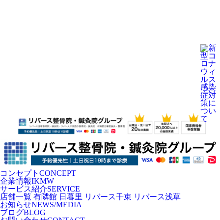
コンセプト
CONCEPT
企業情報
IKMW
サービス紹介
SERVICE
店舗一覧
有隣館 日暮里
リバース千束
リバース浅草
お知らせ
NEWS/MEDIA
ブログ
BLOG