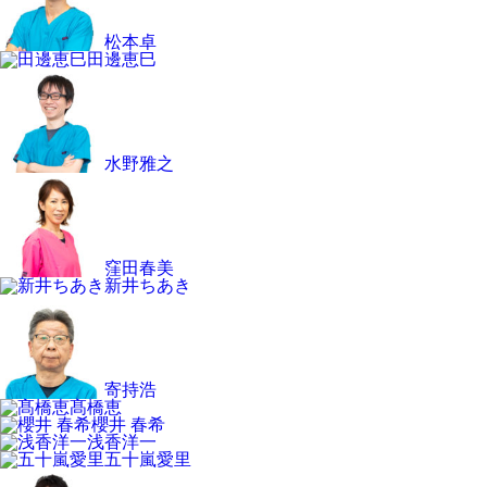
松本卓
田邊恵巳
水野雅之
窪田春美
新井ちあき
寄持浩
髙橋恵
櫻井 春希
浅香洋一
五十嵐愛里