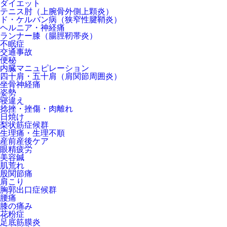
ダイエット
テニス肘（上腕骨外側上顆炎）
ド・ケルバン病（狭窄性腱鞘炎）
ヘルニア・神経痛
ランナー膝（腸脛靭帯炎）
不眠症
交通事故
便秘
内臓マニュピレーション
四十肩・五十肩（肩関節周囲炎）
坐骨神経痛
姿勢
寝違え
捻挫・挫傷・肉離れ
日焼け
梨状筋症候群
生理痛・生理不順
産前産後ケア
眼精疲労
美容鍼
肌荒れ
股関節痛
肩こり
胸郭出口症候群
腰痛
膝の痛み
花粉症
足底筋膜炎