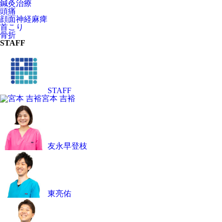
鍼灸治療
頭痛
顔面神経麻痺
首こり
骨折
STAFF
STAFF
宮本 吉裕
友永早登枝
東亮佑