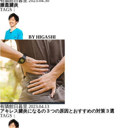
有隣館日暮里
2023.04.30
膝蓋腱炎
TAGS：
BY HIGASHI
有隣館日暮里
2023.04.13
アキレス腱炎になるの３つの原因とおすすめの対策３選
TAGS：