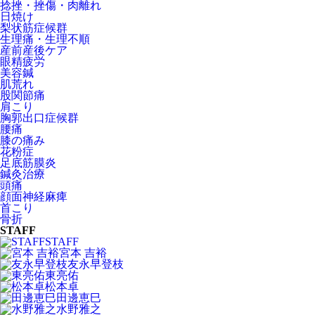
捻挫・挫傷・肉離れ
日焼け
梨状筋症候群
生理痛・生理不順
産前産後ケア
眼精疲労
美容鍼
肌荒れ
股関節痛
肩こり
胸郭出口症候群
腰痛
膝の痛み
花粉症
足底筋膜炎
鍼灸治療
頭痛
顔面神経麻痺
首こり
骨折
STAFF
STAFF
宮本 吉裕
友永早登枝
東亮佑
松本卓
田邊恵巳
水野雅之