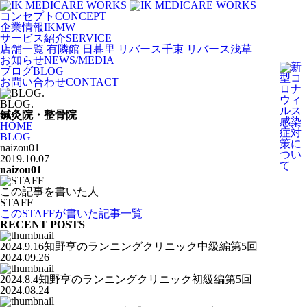
コンセプト
CONCEPT
企業情報
IKMW
サービス紹介
SERVICE
店舗一覧
有隣館 日暮里
リバース千束
リバース浅草
お知らせ
NEWS/MEDIA
ブログ
BLOG
お問い合わせ
CONTACT
BLOG.
鍼灸院・整骨院
HOME
BLOG
naizou01
2019.10.07
naizou01
この記事を書いた人
STAFF
このSTAFFが書いた記事一覧
RECENT POSTS
2024.9.16知野亨のランニングクリニック中級編第5回
2024.09.26
2024.8.4知野亨のランニングクリニック初級編第5回
2024.08.24