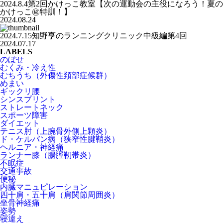
2024.8.4第2回かけっこ教室【次の運動会の主役になろう！夏の
かけっこ㊙️特訓！】
2024.08.24
2024.7.15知野亨のランニングクリニック中級編第4回
2024.07.17
LABELS
のぼせ
むくみ・冷え性
むちうち（外傷性頚部症候群）
めまい
ギックリ腰
シンスプリント
ストレートネック
スポーツ障害
ダイエット
テニス肘（上腕骨外側上顆炎）
ド・ケルバン病（狭窄性腱鞘炎）
ヘルニア・神経痛
ランナー膝（腸脛靭帯炎）
不眠症
交通事故
便秘
内臓マニュピレーション
四十肩・五十肩（肩関節周囲炎）
坐骨神経痛
姿勢
寝違え