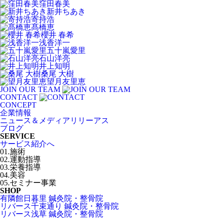
窪田春美
新井ちあき
寄持浩
髙橋恵
櫻井 春希
浅香洋一
五十嵐愛里
石山洋亮
井上知明
桑尾 大樹
望月友里恵
JOIN OUR TEAM
CONTACT
CONCEPT
企業情報
ニュース＆メディアリリーアス
ブログ
SERVICE
サービス紹介へ
01.施術
02.運動指導
03.栄養指導
04.美容
05.セミナー事業
SHOP
有隣館日暮里 鍼灸院・整骨院
リバース千束通り 鍼灸院・整骨院
リバース浅草 鍼灸院・整骨院