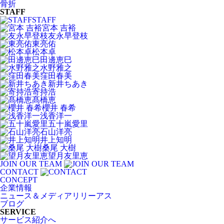
骨折
STAFF
STAFF
宮本 吉裕
友永早登枝
東亮佑
松本卓
田邊恵巳
水野雅之
窪田春美
新井ちあき
寄持浩
髙橋恵
櫻井 春希
浅香洋一
五十嵐愛里
石山洋亮
井上知明
桑尾 大樹
望月友里恵
JOIN OUR TEAM
CONTACT
CONCEPT
企業情報
ニュース＆メディアリリーアス
ブログ
SERVICE
サービス紹介へ