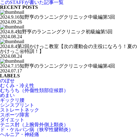
このSTAFFが書いた記事一覧
RECENT POSTS
2024.9.16知野亨のランニングクリニック中級編第5回
2024.09.26
2024.8.4知野亨のランニングクリニック初級編第5回
2024.08.24
2024.8.4第2回かけっこ教室【次の運動会の主役になろう！夏の
かけっこ㊙️特訓！】
2024.08.24
2024.7.15知野亨のランニングクリニック中級編第4回
2024.07.17
LABELS
のぼせ
むくみ・冷え性
むちうち（外傷性頚部症候群）
めまい
ギックリ腰
シンスプリント
ストレートネック
スポーツ障害
ダイエット
テニス肘（上腕骨外側上顆炎）
ド・ケルバン病（狭窄性腱鞘炎）
ヘルニア・神経痛