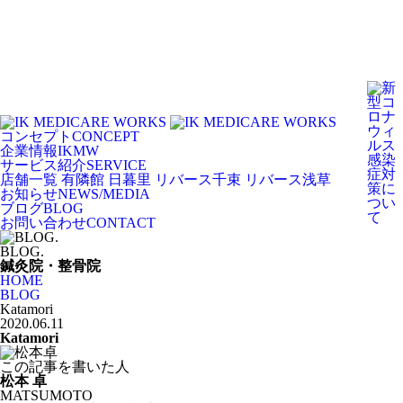
コンセプト
CONCEPT
企業情報
IKMW
サービス紹介
SERVICE
店舗一覧
有隣館 日暮里
リバース千束
リバース浅草
お知らせ
NEWS/MEDIA
ブログ
BLOG
お問い合わせ
CONTACT
BLOG.
鍼灸院・整骨院
HOME
BLOG
Katamori
2020.06.11
Katamori
この記事を書いた人
松本 卓
MATSUMOTO