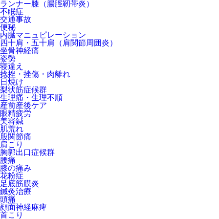
ランナー膝（腸脛靭帯炎）
不眠症
交通事故
便秘
内臓マニュピレーション
四十肩・五十肩（肩関節周囲炎）
坐骨神経痛
姿勢
寝違え
捻挫・挫傷・肉離れ
日焼け
梨状筋症候群
生理痛・生理不順
産前産後ケア
眼精疲労
美容鍼
肌荒れ
股関節痛
肩こり
胸郭出口症候群
腰痛
膝の痛み
花粉症
足底筋膜炎
鍼灸治療
頭痛
顔面神経麻痺
首こり