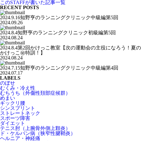
このSTAFFが書いた記事一覧
RECENT POSTS
2024.9.16知野亨のランニングクリニック中級編第5回
2024.09.26
2024.8.4知野亨のランニングクリニック初級編第5回
2024.08.24
2024.8.4第2回かけっこ教室【次の運動会の主役になろう！夏の
かけっこ㊙️特訓！】
2024.08.24
2024.7.15知野亨のランニングクリニック中級編第4回
2024.07.17
LABELS
のぼせ
むくみ・冷え性
むちうち（外傷性頚部症候群）
めまい
ギックリ腰
シンスプリント
ストレートネック
スポーツ障害
ダイエット
テニス肘（上腕骨外側上顆炎）
ド・ケルバン病（狭窄性腱鞘炎）
ヘルニア・神経痛