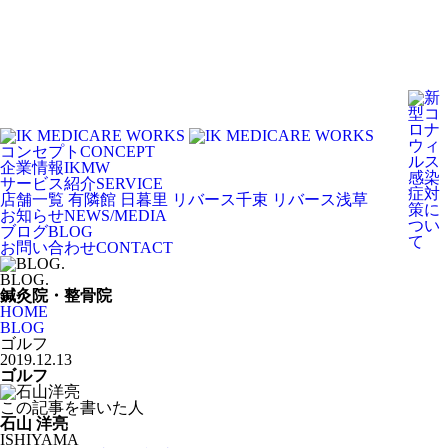
コンセプト
CONCEPT
企業情報
IKMW
サービス紹介
SERVICE
店舗一覧
有隣館 日暮里
リバース千束
リバース浅草
お知らせ
NEWS/MEDIA
ブログ
BLOG
お問い合わせ
CONTACT
BLOG.
鍼灸院・整骨院
HOME
BLOG
ゴルフ
2019.12.13
ゴルフ
この記事を書いた人
石山 洋亮
ISHIYAMA