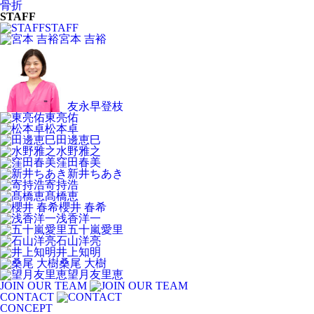
骨折
STAFF
STAFF
宮本 吉裕
友永早登枝
東亮佑
松本卓
田邊恵巳
水野雅之
窪田春美
新井ちあき
寄持浩
髙橋恵
櫻井 春希
浅香洋一
五十嵐愛里
石山洋亮
井上知明
桑尾 大樹
望月友里恵
JOIN OUR TEAM
CONTACT
CONCEPT