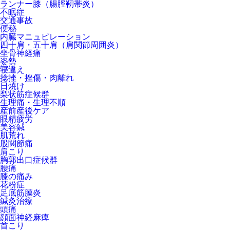
ランナー膝（腸脛靭帯炎）
不眠症
交通事故
便秘
内臓マニュピレーション
四十肩・五十肩（肩関節周囲炎）
坐骨神経痛
姿勢
寝違え
捻挫・挫傷・肉離れ
日焼け
梨状筋症候群
生理痛・生理不順
産前産後ケア
眼精疲労
美容鍼
肌荒れ
股関節痛
肩こり
胸郭出口症候群
腰痛
膝の痛み
花粉症
足底筋膜炎
鍼灸治療
頭痛
顔面神経麻痺
首こり