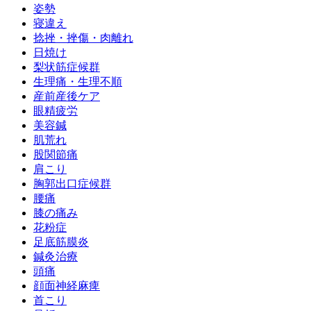
姿勢
寝違え
捻挫・挫傷・肉離れ
日焼け
梨状筋症候群
生理痛・生理不順
産前産後ケア
眼精疲労
美容鍼
肌荒れ
股関節痛
肩こり
胸郭出口症候群
腰痛
膝の痛み
花粉症
足底筋膜炎
鍼灸治療
頭痛
顔面神経麻痺
首こり