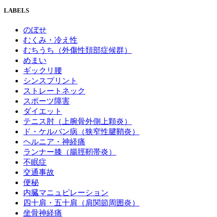
LABELS
のぼせ
むくみ・冷え性
むちうち（外傷性頚部症候群）
めまい
ギックリ腰
シンスプリント
ストレートネック
スポーツ障害
ダイエット
テニス肘（上腕骨外側上顆炎）
ド・ケルバン病（狭窄性腱鞘炎）
ヘルニア・神経痛
ランナー膝（腸脛靭帯炎）
不眠症
交通事故
便秘
内臓マニュピレーション
四十肩・五十肩（肩関節周囲炎）
坐骨神経痛