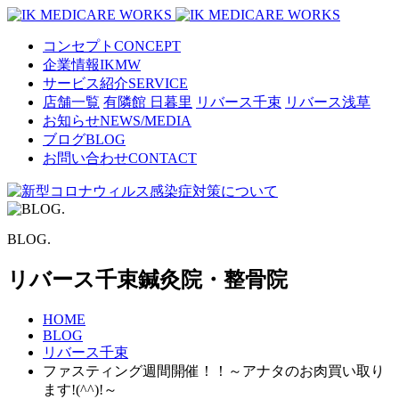
コンセプト
CONCEPT
企業情報
IKMW
サービス紹介
SERVICE
店舗一覧
有隣館 日暮里
リバース千束
リバース浅草
お知らせ
NEWS/MEDIA
ブログ
BLOG
お問い合わせ
CONTACT
BLOG.
リバース千束
鍼灸院・整骨院
HOME
BLOG
リバース千束
ファスティング週間開催！！～アナタのお肉買い取り
ます!(^^)!～