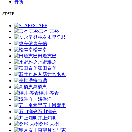
骨折
STAFF
STAFF
宮本 吉裕
友永早登枝
東亮佑
松本卓
田邊恵巳
水野雅之
窪田春美
新井ちあき
寄持浩
髙橋恵
櫻井 春希
浅香洋一
五十嵐愛里
石山洋亮
井上知明
桑尾 大樹
望月友里恵