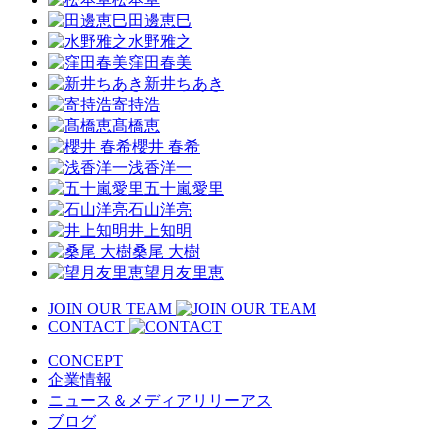
田邊恵巳
水野雅之
窪田春美
新井ちあき
寄持浩
髙橋恵
櫻井 春希
浅香洋一
五十嵐愛里
石山洋亮
井上知明
桑尾 大樹
望月友里恵
JOIN OUR TEAM
CONTACT
CONCEPT
企業情報
ニュース＆メディアリリーアス
ブログ