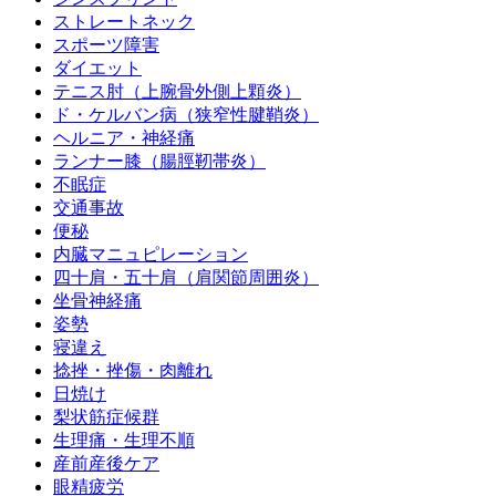
ストレートネック
スポーツ障害
ダイエット
テニス肘（上腕骨外側上顆炎）
ド・ケルバン病（狭窄性腱鞘炎）
ヘルニア・神経痛
ランナー膝（腸脛靭帯炎）
不眠症
交通事故
便秘
内臓マニュピレーション
四十肩・五十肩（肩関節周囲炎）
坐骨神経痛
姿勢
寝違え
捻挫・挫傷・肉離れ
日焼け
梨状筋症候群
生理痛・生理不順
産前産後ケア
眼精疲労