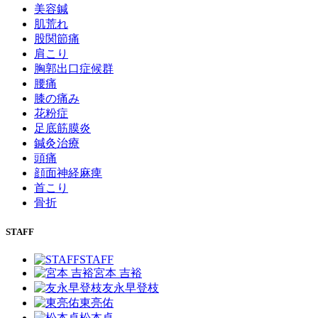
美容鍼
肌荒れ
股関節痛
肩こり
胸郭出口症候群
腰痛
膝の痛み
花粉症
足底筋膜炎
鍼灸治療
頭痛
顔面神経麻痺
首こり
骨折
STAFF
STAFF
宮本 吉裕
友永早登枝
東亮佑
松本卓