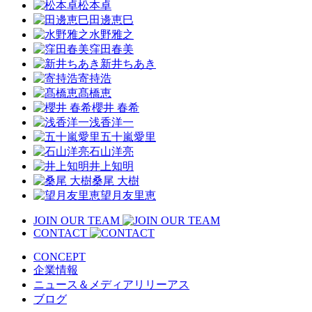
松本卓
田邊恵巳
水野雅之
窪田春美
新井ちあき
寄持浩
髙橋恵
櫻井 春希
浅香洋一
五十嵐愛里
石山洋亮
井上知明
桑尾 大樹
望月友里恵
JOIN OUR TEAM
CONTACT
CONCEPT
企業情報
ニュース＆メディアリリーアス
ブログ