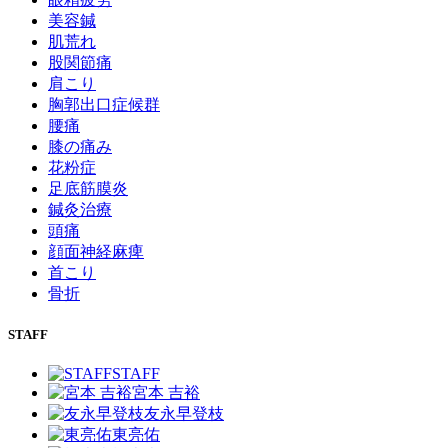
美容鍼
肌荒れ
股関節痛
肩こり
胸郭出口症候群
腰痛
膝の痛み
花粉症
足底筋膜炎
鍼灸治療
頭痛
顔面神経麻痺
首こり
骨折
STAFF
STAFF
宮本 吉裕
友永早登枝
東亮佑