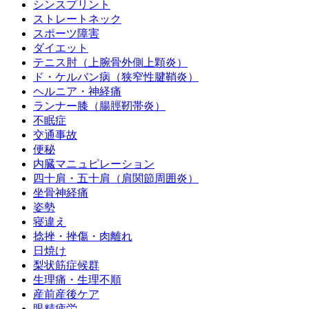
シンスプリント
ストレートネック
スポーツ障害
ダイエット
テニス肘（上腕骨外側上顆炎）
ド・ケルバン病（狭窄性腱鞘炎）
ヘルニア・神経痛
ランナー膝（腸脛靭帯炎）
不眠症
交通事故
便秘
内臓マニュピレーション
四十肩・五十肩（肩関節周囲炎）
坐骨神経痛
姿勢
寝違え
捻挫・挫傷・肉離れ
日焼け
梨状筋症候群
生理痛・生理不順
産前産後ケア
眼精疲労