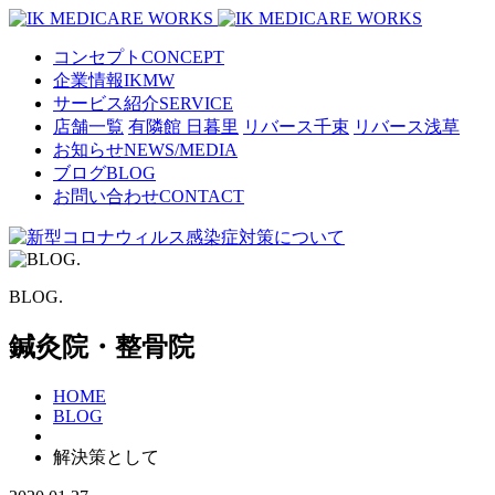
コンセプト
CONCEPT
企業情報
IKMW
サービス紹介
SERVICE
店舗一覧
有隣館 日暮里
リバース千束
リバース浅草
お知らせ
NEWS/MEDIA
ブログ
BLOG
お問い合わせ
CONTACT
BLOG.
鍼灸院・整骨院
HOME
BLOG
解決策として