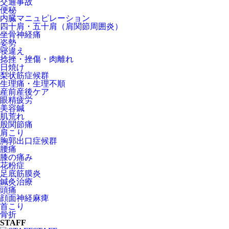
交通事故
便秘
内臓マニュピレーション
四十肩・五十肩（肩関節周囲炎）
坐骨神経痛
姿勢
寝違え
捻挫・挫傷・肉離れ
日焼け
梨状筋症候群
生理痛・生理不順
産前産後ケア
眼精疲労
美容鍼
肌荒れ
股関節痛
肩こり
胸郭出口症候群
腰痛
膝の痛み
花粉症
足底筋膜炎
鍼灸治療
頭痛
顔面神経麻痺
首こり
骨折
STAFF