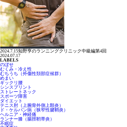
2024.7.15知野亨のランニングクリニック中級編第4回
2024.07.17
LABELS
のぼせ
むくみ・冷え性
むちうち（外傷性頚部症候群）
めまい
ギックリ腰
シンスプリント
ストレートネック
スポーツ障害
ダイエット
テニス肘（上腕骨外側上顆炎）
ド・ケルバン病（狭窄性腱鞘炎）
ヘルニア・神経痛
ランナー膝（腸脛靭帯炎）
不眠症