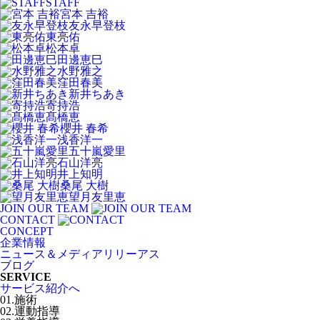
STAFF
宮本 吉裕
友永早登枝
東亮佑
松本卓
田邊恵巳
水野雅之
窪田春美
新井ちあき
寄持浩
髙橋恵
櫻井 春希
浅香洋一
五十嵐愛里
石山洋亮
井上知明
桑尾 大樹
望月友里恵
JOIN OUR TEAM
CONTACT
CONCEPT
企業情報
ニュース＆メディアリリーアス
ブログ
SERVICE
サービス紹介へ
01.施術
02.運動指導