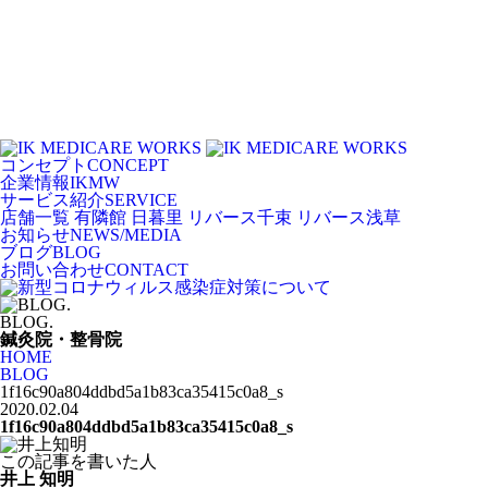
コンセプト
CONCEPT
企業情報
IKMW
サービス紹介
SERVICE
店舗一覧
有隣館 日暮里
リバース千束
リバース浅草
お知らせ
NEWS/MEDIA
ブログ
BLOG
お問い合わせ
CONTACT
BLOG.
鍼灸院・整骨院
HOME
BLOG
1f16c90a804ddbd5a1b83ca35415c0a8_s
2020.02.04
1f16c90a804ddbd5a1b83ca35415c0a8_s
この記事を書いた人
井上 知明