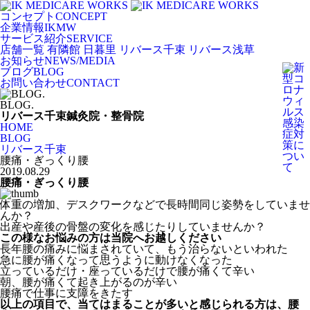
コンセプト
CONCEPT
企業情報
IKMW
サービス紹介
SERVICE
店舗一覧
有隣館 日暮里
リバース千束
リバース浅草
お知らせ
NEWS/MEDIA
ブログ
BLOG
お問い合わせ
CONTACT
BLOG.
リバース千束
鍼灸院・整骨院
HOME
BLOG
リバース千束
腰痛・ぎっくり腰
2019.08.29
腰痛・ぎっくり腰
体重の増加、デスクワークなどで長時間同じ姿勢をしていませ
んか？
出産や産後の骨盤の変化を感じたりしていませんか？
この様なお悩みの方は当院へお越しください
長年腰の痛みに悩まされていて、もう治らないといわれた
急に腰が痛くなって思うように動けなくなった
立っているだけ・座っているだけで腰が痛くて辛い
朝、腰が痛くて起き上がるのが辛い
腰痛で仕事に支障をきたす
以上の項目で、当てはまることが多いと感じられる方は、腰