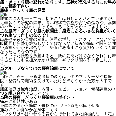
痛・ぎっくり腰の恐れがあります。症状が悪化する前にお早め
にご相談下さい
腰痛・ぎっくり腰の原因
腰痛の原因を一言で言い切ることは難しいとされていますが、
近年多くの研究の結果、高い確率で骨盤や背骨の歪みや、筋肉
のバランスの乱れによって起こることがわかってきました。
主な腰痛・ぎっくり腰の原因は、身近にある小さな負担がいく
つも重なったものなのです
出産や産後の骨盤の変化、体重の増加、デスクワークなどで長
時間同じ姿勢を維持しなくてはならない状況で筋肉や関節に強
い負担がかかる場合など、身近にある小さな負担がいくつも重
なったものなのです。
こういった状態を放置すると、腰の筋肉だけでなくそれに付着
する筋肉にも負担がかかり腰痛、ギックリ腰を引き起こしま
す。
当グループならではの腰痛治療について
当院にいらっしゃる患者様の多くは、他のマッサージや接骨
院・整骨院で施術を受けていたけど治らなかった方が大半で
す。
腰痛治療は鍼灸治療、内臓マニュピレーション、骨盤調整の３
つを組み合わせることです。
当院の腰痛・ぎっくり腰治療のポイント
痛みに即効性がある
身体の内側から筋肉・骨格の正しい位置を記憶させる
痛みにくい健やかな身体づくり
ギックリ腰へはいわゆる昔から行われてきた消極的な「固定」