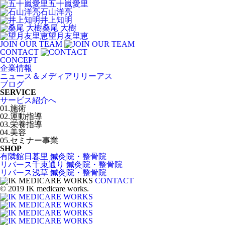
五十嵐愛里
石山洋亮
井上知明
桑尾 大樹
望月友里恵
JOIN OUR TEAM
CONTACT
CONCEPT
企業情報
ニュース＆メディアリリーアス
ブログ
SERVICE
サービス紹介へ
01.施術
02.運動指導
03.栄養指導
04.美容
05.セミナー事業
SHOP
有隣館日暮里 鍼灸院・整骨院
リバース千束通り 鍼灸院・整骨院
リバース浅草 鍼灸院・整骨院
CONTACT
© 2019 IK medicare works.