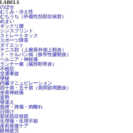
LABELS
のぼせ
むくみ・冷え性
むちうち（外傷性頚部症候群）
めまい
ギックリ腰
シンスプリント
ストレートネック
スポーツ障害
ダイエット
テニス肘（上腕骨外側上顆炎）
ド・ケルバン病（狭窄性腱鞘炎）
ヘルニア・神経痛
ランナー膝（腸脛靭帯炎）
不眠症
交通事故
便秘
内臓マニュピレーション
四十肩・五十肩（肩関節周囲炎）
坐骨神経痛
姿勢
寝違え
捻挫・挫傷・肉離れ
日焼け
梨状筋症候群
生理痛・生理不順
産前産後ケア
眼精疲労