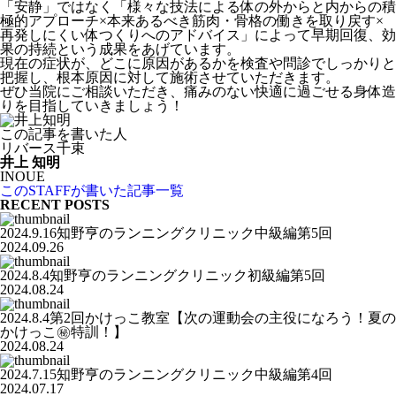
「安静」ではなく「様々な技法による体の外からと内からの積
極的アプローチ×本来あるべき筋肉・骨格の働きを取り戻す×
再発しにくい体つくりへのアドバイス」によって早期回復、効
果の持続という成果をあげています。
現在の症状が、どこに原因があるかを検査や問診でしっかりと
把握し、根本原因に対して施術させていただきます。
ぜひ当院にご相談いただき、痛みのない快適に過ごせる身体造
りを目指していきましょう！
この記事を書いた人
リバース千束
井上 知明
INOUE
このSTAFFが書いた記事一覧
RECENT POSTS
2024.9.16知野亨のランニングクリニック中級編第5回
2024.09.26
2024.8.4知野亨のランニングクリニック初級編第5回
2024.08.24
2024.8.4第2回かけっこ教室【次の運動会の主役になろう！夏の
かけっこ㊙️特訓！】
2024.08.24
2024.7.15知野亨のランニングクリニック中級編第4回
2024.07.17