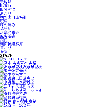
美容鍼
肌荒れ
股関節痛
肩こり
胸郭出口症候群
腰痛
膝の痛み
花粉症
足底筋膜炎
鍼灸治療
頭痛
顔面神経麻痺
首こり
骨折
STAFF
STAFF
宮本 吉裕
友永早登枝
東亮佑
松本卓
田邊恵巳
水野雅之
窪田春美
新井ちあき
寄持浩
髙橋恵
櫻井 春希
浅香洋一