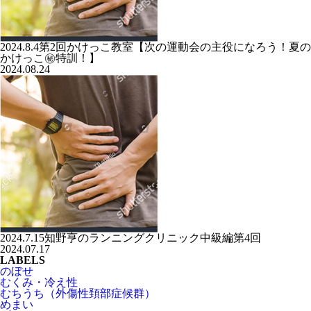
2024.8.4第2回かけっこ教室【次の運動会の主役になろう！夏の
かけっこ㊙️特訓！】
2024.08.24
2024.7.15知野亨のランニングクリニック中級編第4回
2024.07.17
LABELS
のぼせ
むくみ・冷え性
むちうち（外傷性頚部症候群）
めまい