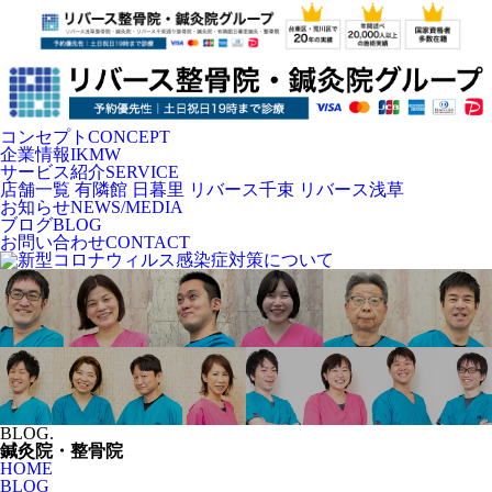
コンセプト
CONCEPT
企業情報
IKMW
サービス紹介
SERVICE
店舗一覧
有隣館 日暮里
リバース千束
リバース浅草
お知らせ
NEWS/MEDIA
ブログ
BLOG
お問い合わせ
CONTACT
BLOG.
鍼灸院・整骨院
HOME
BLOG