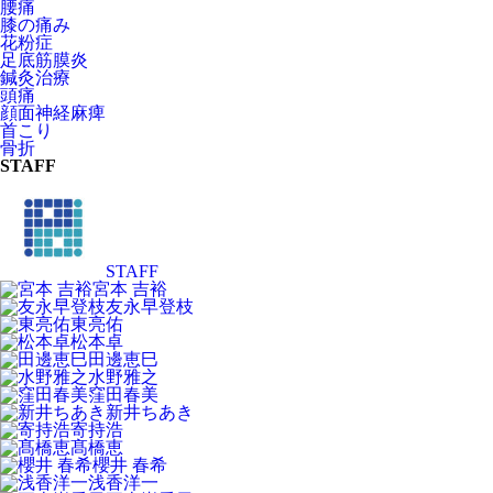
腰痛
膝の痛み
花粉症
足底筋膜炎
鍼灸治療
頭痛
顔面神経麻痺
首こり
骨折
STAFF
STAFF
宮本 吉裕
友永早登枝
東亮佑
松本卓
田邊恵巳
水野雅之
窪田春美
新井ちあき
寄持浩
髙橋恵
櫻井 春希
浅香洋一