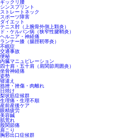
ギックリ腰
シンスプリント
ストレートネック
スポーツ障害
ダイエット
テニス肘（上腕骨外側上顆炎）
ド・ケルバン病（狭窄性腱鞘炎）
ヘルニア・神経痛
ランナー膝（腸脛靭帯炎）
不眠症
交通事故
便秘
内臓マニュピレーション
四十肩・五十肩（肩関節周囲炎）
坐骨神経痛
姿勢
寝違え
捻挫・挫傷・肉離れ
日焼け
梨状筋症候群
生理痛・生理不順
産前産後ケア
眼精疲労
美容鍼
肌荒れ
股関節痛
肩こり
胸郭出口症候群