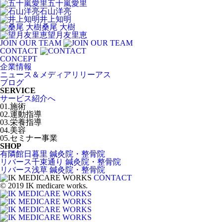
五十嵐愛里
石山洋亮
井上知明
桑尾 大樹
望月友里恵
JOIN OUR TEAM
CONTACT
CONCEPT
企業情報
ニュース＆メディアリリーアス
ブログ
SERVICE
サービス紹介へ
01.施術
02.運動指導
03.栄養指導
04.美容
05.セミナー事業
SHOP
有隣館日暮里 鍼灸院・整骨院
リバース千束通り 鍼灸院・整骨院
リバース浅草 鍼灸院・整骨院
CONTACT
© 2019 IK medicare works.