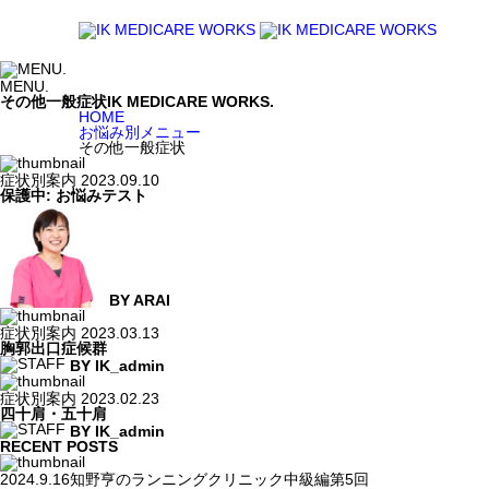
MENU.
その他一般症状
IK MEDICARE WORKS.
HOME
お悩み別メニュー
その他一般症状
症状別案内
2023.09.10
保護中: お悩みテスト
BY ARAI
症状別案内
2023.03.13
胸郭出口症候群
BY IK_admin
症状別案内
2023.02.23
四十肩・五十肩
BY IK_admin
RECENT POSTS
2024.9.16知野亨のランニングクリニック中級編第5回