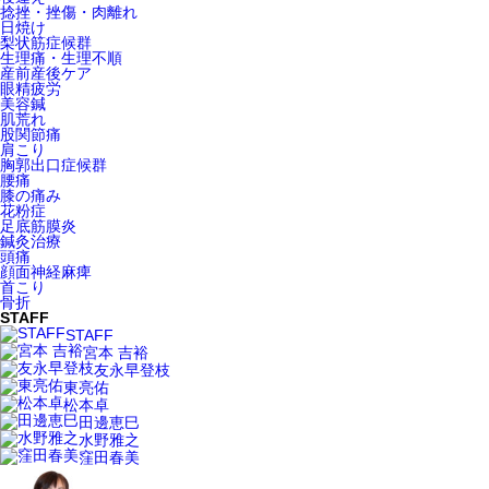
捻挫・挫傷・肉離れ
日焼け
梨状筋症候群
生理痛・生理不順
産前産後ケア
眼精疲労
美容鍼
肌荒れ
股関節痛
肩こり
胸郭出口症候群
腰痛
膝の痛み
花粉症
足底筋膜炎
鍼灸治療
頭痛
顔面神経麻痺
首こり
骨折
STAFF
STAFF
宮本 吉裕
友永早登枝
東亮佑
松本卓
田邊恵巳
水野雅之
窪田春美