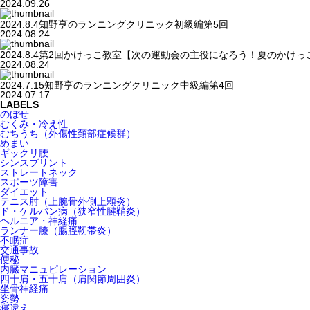
2024.09.26
2024.8.4知野亨のランニングクリニック初級編第5回
2024.08.24
2024.8.4第2回かけっこ教室【次の運動会の主役になろう！夏のかけっ
2024.08.24
2024.7.15知野亨のランニングクリニック中級編第4回
2024.07.17
LABELS
のぼせ
むくみ・冷え性
むちうち（外傷性頚部症候群）
めまい
ギックリ腰
シンスプリント
ストレートネック
スポーツ障害
ダイエット
テニス肘（上腕骨外側上顆炎）
ド・ケルバン病（狭窄性腱鞘炎）
ヘルニア・神経痛
ランナー膝（腸脛靭帯炎）
不眠症
交通事故
便秘
内臓マニュピレーション
四十肩・五十肩（肩関節周囲炎）
坐骨神経痛
姿勢
寝違え