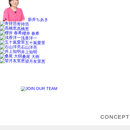
新井ちあき
寄持浩
髙橋恵
櫻井 春希
浅香洋一
五十嵐愛里
石山洋亮
井上知明
桑尾 大樹
望月友里恵
JOIN OUR T
CONCEPT