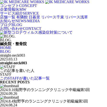
コンセプト
CONCEPT
企業情報
IKMW
サービス紹介
SERVICE
店舗一覧
有隣館 日暮里
リバース千束
リバース浅草
お知らせ
NEWS/MEDIA
ブログ
BLOG
お問い合わせ
CONTACT
BLOG.
鍼灸院・整骨院
HOME
BLOG
straight-neck003
2023.03.13
straight-neck003
この記事を書いた人
STAFF
このSTAFFが書いた記事一覧
RECENT POSTS
2024.9.16知野亨のランニングクリニック中級編第5回
2024.09.26
2024.8.4知野亨のランニングクリニック初級編第5回
2024.08.24