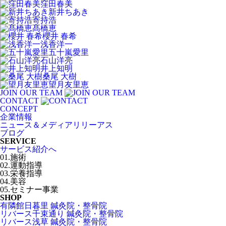
窪田春美
新井ちあき
寄持浩
髙橋恵
櫻井 春希
浅香洋一
五十嵐愛里
石山洋亮
井上知明
桑尾 大樹
望月友里恵
JOIN OUR TEAM
CONTACT
CONCEPT
企業情報
ニュース＆メディアリリーアス
ブログ
SERVICE
サービス紹介へ
01.施術
02.運動指導
03.栄養指導
04.美容
05.セミナー事業
SHOP
有隣館日暮里 鍼灸院・整骨院
リバース千束通り 鍼灸院・整骨院
リバース浅草 鍼灸院・整骨院