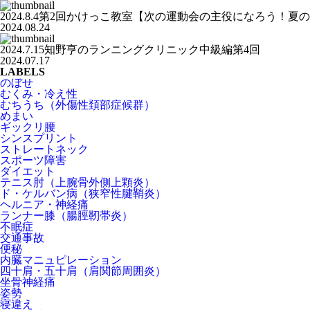
2024.8.4第2回かけっこ教室【次の運動会の主役になろう！夏
2024.08.24
2024.7.15知野亨のランニングクリニック中級編第4回
2024.07.17
LABELS
のぼせ
むくみ・冷え性
むちうち（外傷性頚部症候群）
めまい
ギックリ腰
シンスプリント
ストレートネック
スポーツ障害
ダイエット
テニス肘（上腕骨外側上顆炎）
ド・ケルバン病（狭窄性腱鞘炎）
ヘルニア・神経痛
ランナー膝（腸脛靭帯炎）
不眠症
交通事故
便秘
内臓マニュピレーション
四十肩・五十肩（肩関節周囲炎）
坐骨神経痛
姿勢
寝違え