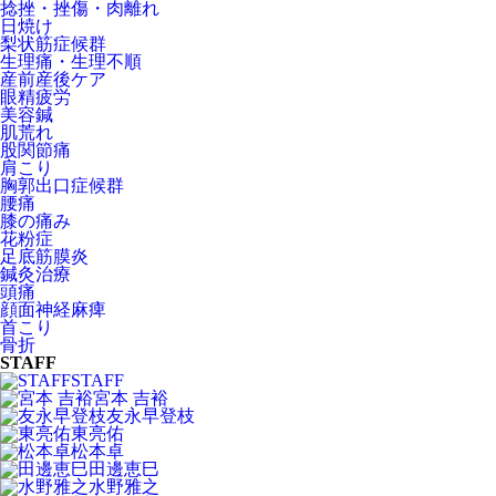
捻挫・挫傷・肉離れ
日焼け
梨状筋症候群
生理痛・生理不順
産前産後ケア
眼精疲労
美容鍼
肌荒れ
股関節痛
肩こり
胸郭出口症候群
腰痛
膝の痛み
花粉症
足底筋膜炎
鍼灸治療
頭痛
顔面神経麻痺
首こり
骨折
STAFF
STAFF
宮本 吉裕
友永早登枝
東亮佑
松本卓
田邊恵巳
水野雅之