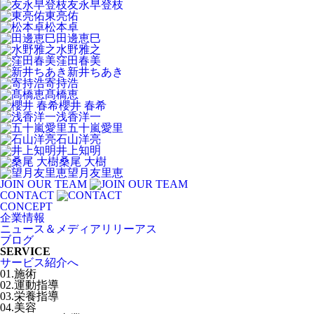
友永早登枝
東亮佑
松本卓
田邊恵巳
水野雅之
窪田春美
新井ちあき
寄持浩
髙橋恵
櫻井 春希
浅香洋一
五十嵐愛里
石山洋亮
井上知明
桑尾 大樹
望月友里恵
JOIN OUR TEAM
CONTACT
CONCEPT
企業情報
ニュース＆メディアリリーアス
ブログ
SERVICE
サービス紹介へ
01.施術
02.運動指導
03.栄養指導
04.美容