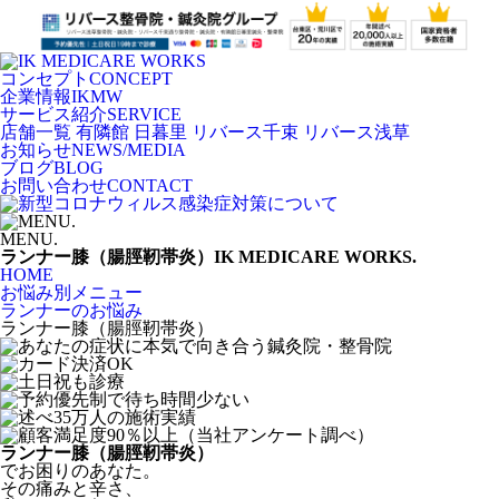
コンセプト
CONCEPT
企業情報
IKMW
サービス紹介
SERVICE
店舗一覧
有隣館 日暮里
リバース千束
リバース浅草
お知らせ
NEWS/MEDIA
ブログ
BLOG
お問い合わせ
CONTACT
MENU.
ランナー膝（腸脛靭帯炎）
IK MEDICARE WORKS.
HOME
お悩み別メニュー
ランナーのお悩み
ランナー膝（腸脛靭帯炎）
ランナー膝（腸脛靭帯炎）
でお困りのあなた。
その痛みと辛さ、