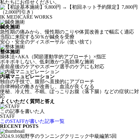
私たちにお任せください。
IK MEDICARE WORKS
鍼灸施術
急性期の痛みから、慢性期のこりや体質改善まで幅広く適応
当院に来院する50％が鍼灸を受療
安心・安全のディスポーサル（使い捨て）
整体施術
操体法×AKA（関節運動学的アプローチ）×指圧
ボキボキしない、低刺激かつ高効果な施術
産前産後のケアやスポーツ選手のケアにも対応
内蔵マニュピレーション
独自の手技で、腹部へ直接的にアプローチ
自律神経の働きが改善し、血流が良くなる
便秘、冷え性、不眠、ぽっこりお腹（落下腸）などの症状に対
応
よくいただく質問と答え
この記事を書いた人
STAFF
このSTAFFが書いた記事一覧
RECENT POSTS
2024.9.16知野亨のランニングクリニック中級編第5回