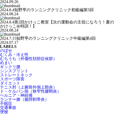
2024.09.26
2024.8.4知野亨のランニングクリニック初級編第5回
2024.08.24
2024.8.4第2回かけっこ教室【次の運動会の主役になろう！夏の
かけっこ㊙️特訓！】
2024.08.24
2024.7.15知野亨のランニングクリニック中級編第4回
2024.07.17
LABELS
のぼせ
むくみ・冷え性
むちうち（外傷性頚部症候群）
めまい
ギックリ腰
シンスプリント
ストレートネック
スポーツ障害
ダイエット
テニス肘（上腕骨外側上顆炎）
ド・ケルバン病（狭窄性腱鞘炎）
ヘルニア・神経痛
ランナー膝（腸脛靭帯炎）
不眠症
交通事故
便秘