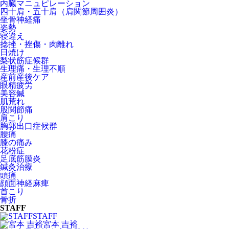
内臓マニュピレーション
四十肩・五十肩（肩関節周囲炎）
坐骨神経痛
姿勢
寝違え
捻挫・挫傷・肉離れ
日焼け
梨状筋症候群
生理痛・生理不順
産前産後ケア
眼精疲労
美容鍼
肌荒れ
股関節痛
肩こり
胸郭出口症候群
腰痛
膝の痛み
花粉症
足底筋膜炎
鍼灸治療
頭痛
顔面神経麻痺
首こり
骨折
STAFF
STAFF
宮本 吉裕