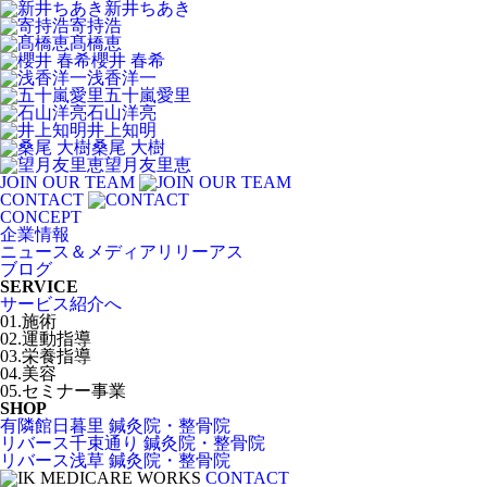
新井ちあき
寄持浩
髙橋恵
櫻井 春希
浅香洋一
五十嵐愛里
石山洋亮
井上知明
桑尾 大樹
望月友里恵
JOIN OUR TEAM
CONTACT
CONCEPT
企業情報
ニュース＆メディアリリーアス
ブログ
SERVICE
サービス紹介へ
01.施術
02.運動指導
03.栄養指導
04.美容
05.セミナー事業
SHOP
有隣館日暮里 鍼灸院・整骨院
リバース千束通り 鍼灸院・整骨院
リバース浅草 鍼灸院・整骨院
CONTACT