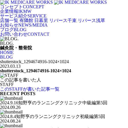
コンセプト
CONCEPT
企業情報
IKMW
サービス紹介
SERVICE
店舗一覧
有隣館 日暮里
リバース千束
リバース浅草
お知らせ
NEWS/MEDIA
ブログ
BLOG
お問い合わせ
CONTACT
BLOG.
鍼灸院・整骨院
HOME
BLOG
shutterstock_1294674916-1024×1024
2023.03.13
shutterstock_1294674916-1024×1024
この記事を書いた人
STAFF
このSTAFFが書いた記事一覧
RECENT POSTS
2024.9.16知野亨のランニングクリニック中級編第5回
2024.09.26
2024.8.4知野亨のランニングクリニック初級編第5回
2024.08.24