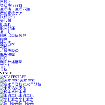
日焼け
梨状筋症候群
生理痛・生理不順
産前産後ケア
眼精疲労
美容鍼
肌荒れ
股関節痛
肩こり
胸郭出口症候群
腰痛
膝の痛み
花粉症
足底筋膜炎
鍼灸治療
頭痛
顔面神経麻痺
首こり
骨折
STAFF
STAFF
宮本 吉裕
友永早登枝
東亮佑
松本卓
田邊恵巳
水野雅之
窪田春美