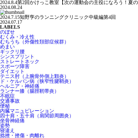
2024.8.4第2回かけっこ教室【次の運動会の主役になろう！夏
2024.08.24
2024.7.15知野亨のランニングクリニック中級編第4回
2024.07.17
LABELS
のぼせ
むくみ・冷え性
むちうち（外傷性頚部症候群）
めまい
ギックリ腰
シンスプリント
ストレートネック
スポーツ障害
ダイエット
テニス肘（上腕骨外側上顆炎）
ド・ケルバン病（狭窄性腱鞘炎）
ヘルニア・神経痛
ランナー膝（腸脛靭帯炎）
不眠症
交通事故
便秘
内臓マニュピレーション
四十肩・五十肩（肩関節周囲炎）
坐骨神経痛
姿勢
寝違え
捻挫・挫傷・肉離れ