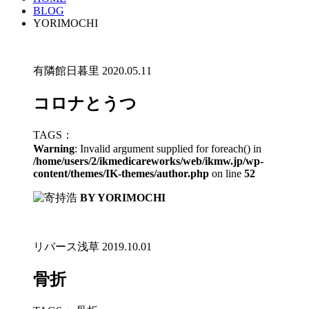
BLOG
YORIMOCHI
有隣館日暮里
2020.05.11
コロナとうつ
TAGS：
Warning
: Invalid argument supplied for foreach() in
/home/users/2/ikmedicareworks/web/ikmw.jp/wp-
content/themes/IK-themes/author.php
on line
52
BY YORIMOCHI
リバース浅草
2019.10.01
骨折