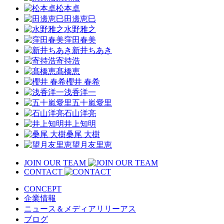
松本卓
田邊恵巳
水野雅之
窪田春美
新井ちあき
寄持浩
髙橋恵
櫻井 春希
浅香洋一
五十嵐愛里
石山洋亮
井上知明
桑尾 大樹
望月友里恵
JOIN OUR TEAM
CONTACT
CONCEPT
企業情報
ニュース＆メディアリリーアス
ブログ