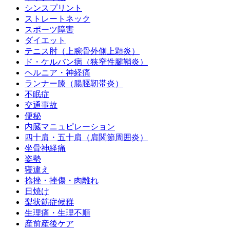
シンスプリント
ストレートネック
スポーツ障害
ダイエット
テニス肘（上腕骨外側上顆炎）
ド・ケルバン病（狭窄性腱鞘炎）
ヘルニア・神経痛
ランナー膝（腸脛靭帯炎）
不眠症
交通事故
便秘
内臓マニュピレーション
四十肩・五十肩（肩関節周囲炎）
坐骨神経痛
姿勢
寝違え
捻挫・挫傷・肉離れ
日焼け
梨状筋症候群
生理痛・生理不順
産前産後ケア