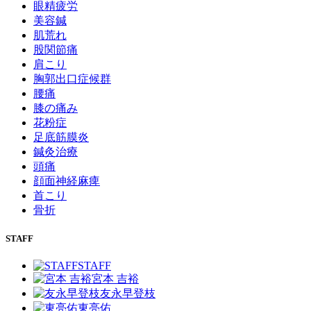
眼精疲労
美容鍼
肌荒れ
股関節痛
肩こり
胸郭出口症候群
腰痛
膝の痛み
花粉症
足底筋膜炎
鍼灸治療
頭痛
顔面神経麻痺
首こり
骨折
STAFF
STAFF
宮本 吉裕
友永早登枝
東亮佑