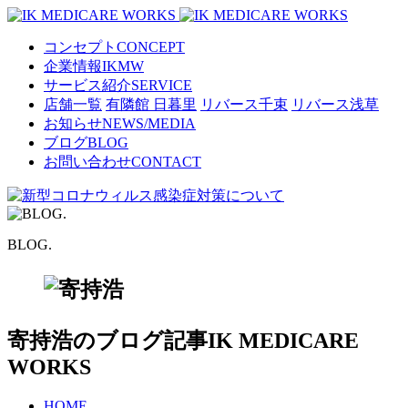
コンセプト
CONCEPT
企業情報
IKMW
サービス紹介
SERVICE
店舗一覧
有隣館 日暮里
リバース千束
リバース浅草
お知らせ
NEWS/MEDIA
ブログ
BLOG
お問い合わせ
CONTACT
BLOG.
寄持浩のブログ記事
IK MEDICARE
WORKS
HOME