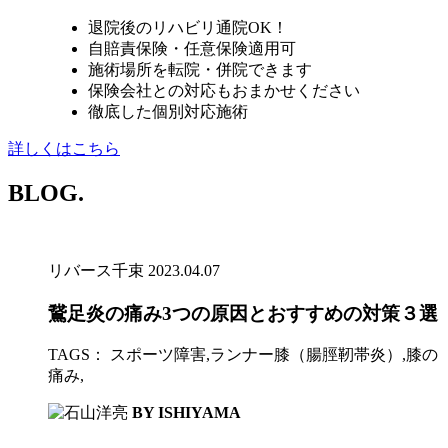
退院後のリハビリ通院OK！
自賠責保険・任意保険適用可
施術場所を転院・併院できます
保険会社との対応もおまかせください
徹底した個別対応施術
詳しくはこちら
BLOG.
リバース千束
2023.04.07
鵞足炎の痛み3つの原因とおすすめの対策３選
TAGS：
スポーツ障害
,
ランナー膝（腸脛靭帯炎）
,
膝の
痛み
,
BY ISHIYAMA