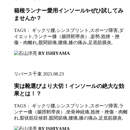
箱根ランナー愛用インソール✨ぜひ試してみ
ませんか？
TAGS：
ギックリ腰
,
シンスプリント
,
スポーツ障害
,
ダ
イエット
,
ランナー膝（腸脛靭帯炎）
,
姿勢
,
捻挫・挫
傷・肉離れ
,
股関節痛
,
腰痛
,
膝の痛み
,
足底筋膜炎
,
BY ISHIYAMA
リバース千束
2021.08.23
実は靴選びより大切！インソールの絶大な効
果とは！？
TAGS：
ギックリ腰
,
シンスプリント
,
スポーツ障害
,
ラ
ンナー膝（腸脛靭帯炎）
,
坐骨神経痛
,
捻挫・挫傷・肉離
れ
,
梨状筋症候群
,
股関節痛
,
腰痛
,
膝の痛み
,
足底筋膜炎
,
BY ISHIYAMA