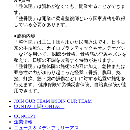
A
●資格
「整体院」は資格がなくても、開業することができま
す。
「整骨院」は開業に柔道整復師という国家資格を取得
している必要があります。
●施術内容
「整体院」は主に手技を用いた民間療法です。日本古
来の手技療法、カイロプラクティックやオステオパシ
ーなどを用いて、 関節や骨格、骨格筋の歪みやズレを
整えて、日頃の不調を改善する特徴があります。
「整骨院」は整体院の施術の内容に加え、急性または
亜急性の力が加わり起こった怪我（骨折、脱臼、捻
挫、打撲、筋・腱の損傷など）に対する処置や施術を
行えます。 健康保険や労働災害保険、自賠責保険が適
用できます。
JOIN OUR TEAM
CONTACT
CONCEPT
企業情報
ニュース＆メディアリリーアス