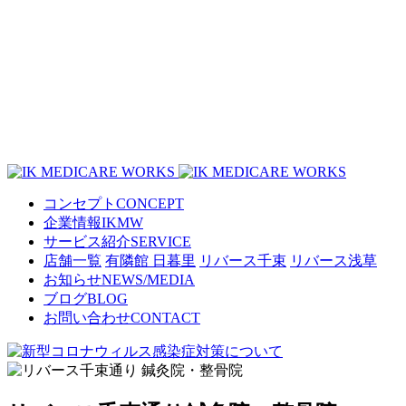
コンセプト
CONCEPT
企業情報
IKMW
サービス紹介
SERVICE
店舗一覧
有隣館 日暮里
リバース千束
リバース浅草
お知らせ
NEWS/MEDIA
ブログ
BLOG
お問い合わせ
CONTACT