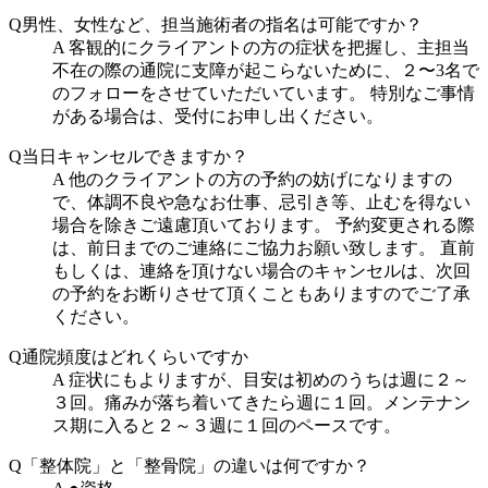
Q
男性、女性など、担当施術者の指名は可能ですか？
A
客観的にクライアントの方の症状を把握し、主担当
不在の際の通院に支障が起こらないために、２〜3名で
のフォローをさせていただいています。 特別なご事情
がある場合は、受付にお申し出ください。
Q
当日キャンセルできますか？
A
他のクライアントの方の予約の妨げになりますの
で、体調不良や急なお仕事、忌引き等、止むを得ない
場合を除きご遠慮頂いております。 予約変更される際
は、前日までのご連絡にご協力お願い致します。 直前
もしくは、連絡を頂けない場合のキャンセルは、次回
の予約をお断りさせて頂くこともありますのでご了承
ください。
Q
通院頻度はどれくらいですか
A
症状にもよりますが、目安は初めのうちは週に２～
３回。痛みが落ち着いてきたら週に１回。メンテナン
ス期に入ると２～３週に１回のペースです。
Q
「整体院」と「整骨院」の違いは何ですか？