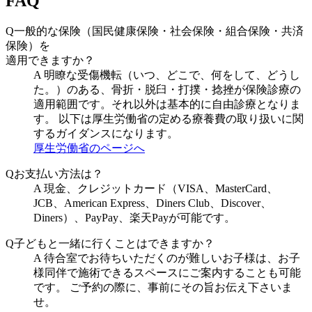
FAQ
Q
一般的な保険（国民健康保険・社会保険・組合保険・共済
保険）を
適用できますか？
A
明瞭な受傷機転（いつ、どこで、何をして、どうし
た。）のある、骨折・脱臼・打撲・捻挫が保険診療の
適用範囲です。それ以外は基本的に自由診療となりま
す。 以下は厚生労働省の定める療養費の取り扱いに関
するガイダンスになります。
厚生労働省のページへ
Q
お支払い方法は？
A
現金、クレジットカード（VISA、MasterCard、
JCB、American Express、Diners Club、Discover、
Diners）、PayPay、楽天Payが可能です。
Q
子どもと一緒に行くことはできますか？
A
待合室でお待ちいただくのが難しいお子様は、お子
様同伴で施術できるスペースにご案内することも可能
です。 ご予約の際に、事前にその旨お伝え下さいま
せ。