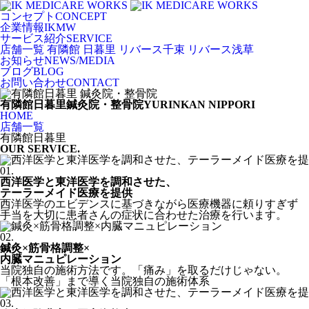
コンセプト
CONCEPT
企業情報
IKMW
サービス紹介
SERVICE
店舗一覧
有隣館 日暮里
リバース千束
リバース浅草
お知らせ
NEWS/MEDIA
ブログ
BLOG
お問い合わせ
CONTACT
有隣館日暮里
鍼灸院・整骨院
YURINKAN NIPPORI
HOME
店舗一覧
有隣館日暮里
OUR SERVICE.
01.
西洋医学と東洋医学を調和させた、
テーラーメイド医療を提供
西洋医学のエビデンスに基づきながら医療機器に頼りすぎず
手当を大切に患者さんの症状に合わせた治療を行います。
02.
鍼灸×筋骨格調整×
内臓マニュピレーション
当院独自の施術方法です。「痛み」を取るだけじゃない。
「根本改善」まで導く当院独自の施術体系
03.