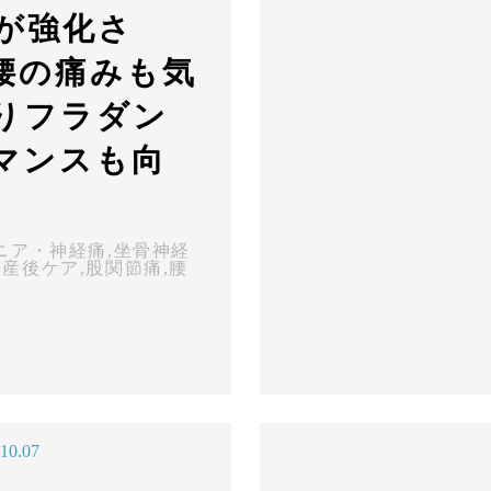
幹が強化さ
腰の痛みも気
りフラダン
マンスも向
ニア・神経痛
,
坐骨神経
前産後ケア
,
股関節痛
,
腰
10.07