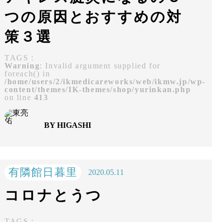
つの原因とおすすめの対
策３選
TAGS：
Warning
: Invalid argument supplied for
foreach() in
/home/users/2/ikmedicareworks/web/ikmw.jp/wp-
content/themes/IK-themes/shop/yurinkan.php
on line
413
BY HIGASHI
有隣館日暮里
2020.05.11
コロナとうつ
TAGS：