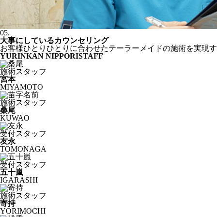
05.
大事にしているカウンセリング
お客様ひとりひとりに合わせたテーラーメイドの施術を実現す
YURINKAN NIPPORI
STAFF
施術スタッフ
宮本
MIYAMOTO
施術スタッフ
桑尾
KUWAO
受付スタッフ
友永
TOMONAGA
受付スタッフ
五十嵐
IGARASHI
施術スタッフ
寄持
YORIMOCHI