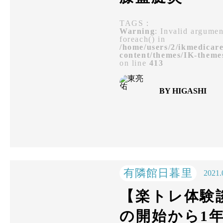
TAGS：
Warning
: Invalid argumen
foreach() in
/home/users/2/ikmedicar
content/themes/IK-theme
on line
413
BY HIGASHI
有隣館日暮里
2021.
【楽トレ体験
の開始から1