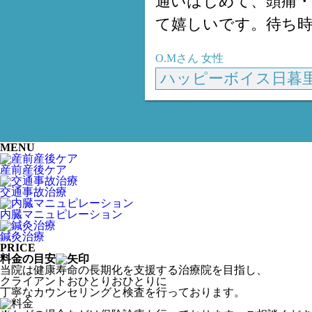
通いはじめて、頭痛
て嬉しいです。待ち
O.Mさん
女性
ハッピーボイス日暮
MENU
産前産後ケア
交通事故治療
内臓マニュピレーション
鍼灸治療
PRICE
料金の目安
当院は健康寿命の長期化を支援する治療院を目指し、
クライアントおひとりおひとりに
丁寧なカウンセリングと検査を行っております。