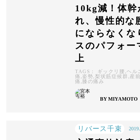
10kg減！体
れ、慢性的な
にならなくな
スのパフォー
上
TAGS：
ギックリ腰
,
ヘル
痛
,
姿勢
,
梨状筋症候群
,
産
痛
,
膝の痛み
BY MIYAMOTO
リバース千束
2019.