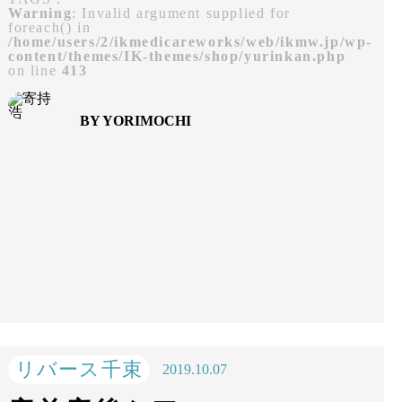
Warning
: Invalid argument supplied for
foreach() in
/home/users/2/ikmedicareworks/web/ikmw.jp/wp-
content/themes/IK-themes/shop/yurinkan.php
on line
413
BY YORIMOCHI
リバース千束
2019.10.07