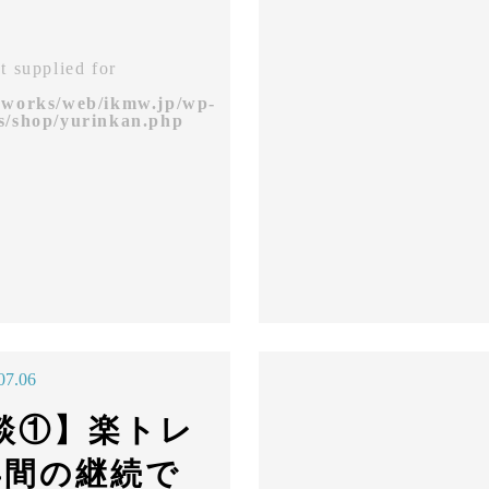
t supplied for
eworks/web/ikmw.jp/wp-
s/shop/yurinkan.php
07.06
談①】楽トレ
年間の継続で