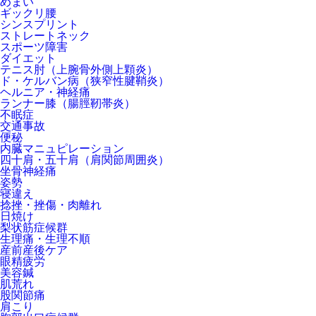
めまい
ギックリ腰
シンスプリント
ストレートネック
スポーツ障害
ダイエット
テニス肘（上腕骨外側上顆炎）
ド・ケルバン病（狭窄性腱鞘炎）
ヘルニア・神経痛
ランナー膝（腸脛靭帯炎）
不眠症
交通事故
便秘
内臓マニュピレーション
四十肩・五十肩（肩関節周囲炎）
坐骨神経痛
姿勢
寝違え
捻挫・挫傷・肉離れ
日焼け
梨状筋症候群
生理痛・生理不順
産前産後ケア
眼精疲労
美容鍼
肌荒れ
股関節痛
肩こり