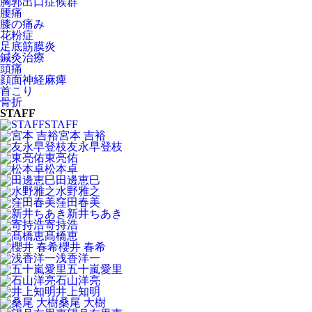
胸郭出口症候群
腰痛
膝の痛み
花粉症
足底筋膜炎
鍼灸治療
頭痛
顔面神経麻痺
首こり
骨折
STAFF
STAFF
宮本 吉裕
友永早登枝
東亮佑
松本卓
田邊恵巳
水野雅之
窪田春美
新井ちあき
寄持浩
髙橋恵
櫻井 春希
浅香洋一
五十嵐愛里
石山洋亮
井上知明
桑尾 大樹