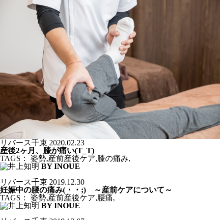
リバース千束
2020.02.23
産後2ヶ月、膝が痛い(T_T)
TAGS：
姿勢
,
産前産後ケア
,
膝の痛み
,
BY INOUE
リバース千束
2019.12.30
妊娠中の腰の痛み(・・;) ～産前ケアについて～
TAGS：
姿勢
,
産前産後ケア
,
腰痛
,
BY INOUE