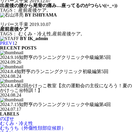
リバース千束
2019.12.07
出産後の腰から尾骨の痛み…座ってるのがつらい((+_+))
TAGS：
産前産後ケア
,
BY ISHIYAMA
リバース千束
2019.10.07
産前産後ケア
TAGS：
むくみ・冷え性
,
産前産後ケア
,
BY IK_admin
PREV
1
2
RECENT POSTS
2024.9.16知野亨のランニングクリニック中級編第5回
2024.09.26
2024.8.4知野亨のランニングクリニック初級編第5回
2024.08.24
2024.8.4第2回かけっこ教室【次の運動会の主役になろう！夏の
かけっこ㊙️特訓！】
2024.08.24
2024.7.15知野亨のランニングクリニック中級編第4回
2024.07.17
LABELS
のぼせ
むくみ・冷え性
むちうち（外傷性頚部症候群）