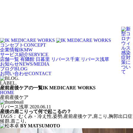
コンセプト
CONCEPT
企業情報
IKMW
サービス紹介
SERVICE
店舗一覧
有隣館 日暮里
リバース千束
リバース浅草
お知らせ
NEWS/MEDIA
ブログ
BLOG
お問い合わせ
CONTACT
LABEL.
産前産後ケアの一覧
IK MEDICARE WORKS
HOME
産前産後ケア
リバース浅草
2020.06.11
産後の肩こりって何で起こるの？
TAGS：
むくみ・冷え性
,
姿勢
,
産前産後ケア
,
肩こり
,
胸郭出口症
候群
,
首こり
,
BY MATSUMOTO